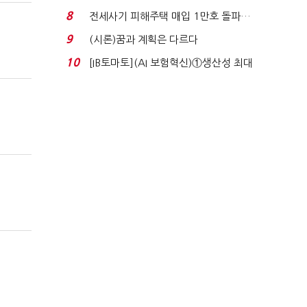
실적 견인은 은행 ...
8
전세사기 피해주택 매입 1만호 돌파…
누적 피해자 4만2...
9
(시론)꿈과 계획은 다르다
10
[IB토마토](AI 보험혁신)①생산성 최대
80% 개선…현실...