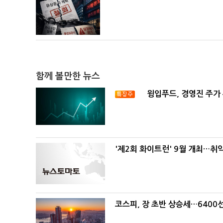
함께 볼만한 뉴스
윙입푸드, 경영진 주가
'제2회 화이트런' 9월 개최…취
코스피, 장 초반 상승세…6400