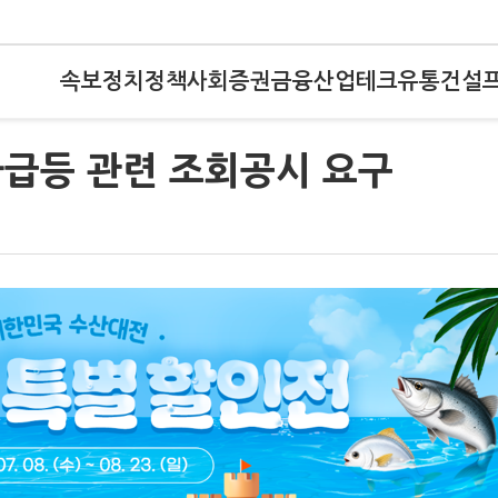
속보
정치
정책
사회
증권
금융
산업
테크
유통
건설
가급등 관련 조회공시 요구