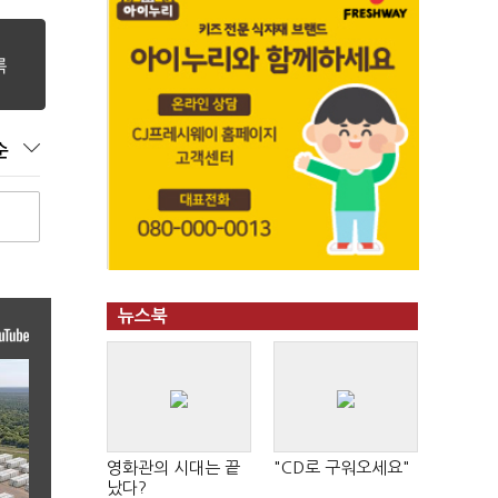
순
뉴스북
영화관의 시대는 끝
"CD로 구워오세요"
났다?