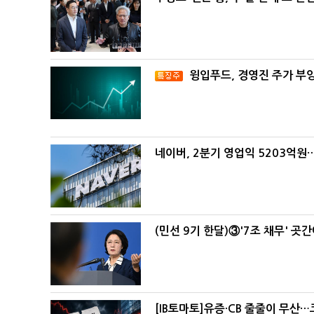
윙입푸드, 경영진 주가 부
네이버, 2분기 영업익 5203억원
(민선 9기 한달)③'7조 채무' 곳
[IB토마토]유증·CB 줄줄이 무산