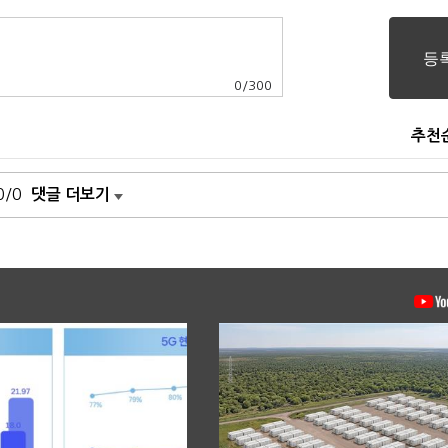
0
/
300
추천
0/0
댓글 더보기