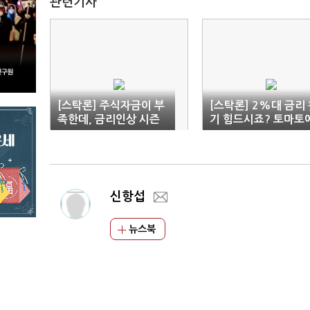
관련기사
[스탁론] 주식자금이 부
[스탁론] 2%대 금리
족한데, 금리인상 시즌
기 힘드시죠? 토마토
에 아직 2.6% 상품이!?
선 2.6% 금리 이벤트
가!?
신항섭
뉴스북