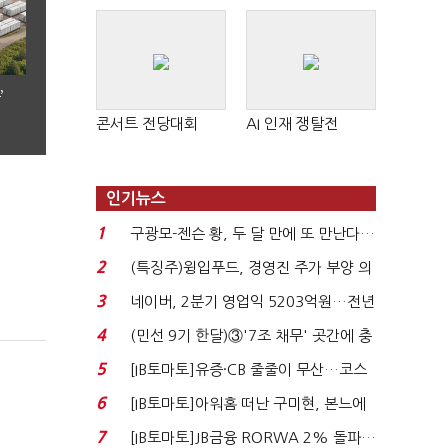
’
콘서트 전당대회
AI 인재 쟁탈전
인기뉴스
1
구광모-젠슨 황, 두 달 만에 또 만난다…
로봇·AI 등 논...
2
(특징주)윙입푸드, 경영진 주가 부양 의
지에 상한가...
3
네이버, 2분기 영업익 5203억원…전년
비 0.2% 감소...
4
(민선 9기 한달)③'7조 채무' 곳간에 충
격…추미애, 20년...
5
[IB토마토]유증·CB 줄줄이 무산…코스
닥 벌점 급증에 ...
6
[IB토마토]아워홈 떠난 구미현, 본느에
340억 베팅…가...
7
[IB토마토]JB금융 RORWA 2% 돌파…