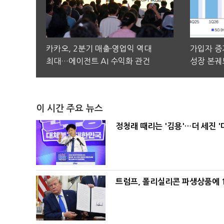
카카오, 2분기 매출·영업익 역대
가입자 증가
최대…에이전트 AI 수익화 관건
성장 본궤
이 시간 주요 뉴스
정청래 때리는 '김용'…더 세진 '
트럼프, 폴리실리콘 파생상품에 1