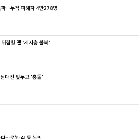
돌파…누적 피해자 4만278명
뒤집힐 땐 '지지층 불복'
호남대전 앞두고 '충돌'
난다…로봇·AI 등 논의