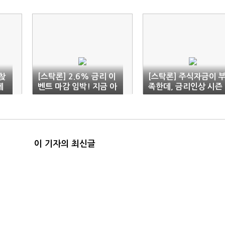
 찾
[스탁론] 2.6% 금리 이
[스탁론] 주식자금이 
에
벤트 마감 임박! 지금 아
족한데, 금리인상 시즌
니면 때를 놓치십니다.
에 아직 2.6% 상품이!
이 기자의 최신글