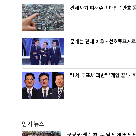
전세사기 피해주택 매입 1만호 
문제는 전대 이후…선호투표제로 
"1차 투표서 과반" "게임 끝"…
인기 뉴스
구광모-젠슨 황, 두 달 만에 또 만