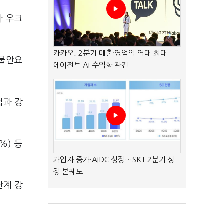
가 우크
카카오, 2분기 매출·영업익 역대 최대…
 불안요
에이전트 AI 수익화 관건
법과 강
%) 등
가입자 증가·AIDC 성장…SKT 2분기 성
장 본궤도
단계 강