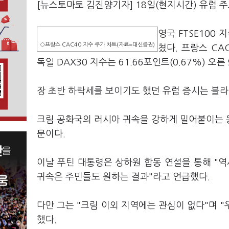
[뉴스토마토 김진양기자] 18일(현지시간) 유럽 
영국 FTSE100 
◇프랑스 CAC40 지수 주가 차트(자료=대신증권)
쳤다. 프랑스 CAC
독일 DAX30 지수는 61.66포인트(0.67%) 오른 
장 초반 하락세를 보이기도 했던 유럽 증시는 블
크림 공화국의 러시아 귀속을 강하게 밀어붙이는 
문이다.
이날 푸틴 대통령은 상하원 합동 연설을 통해 "
귀속은 주민들도 원하는 결과"라고 언급했다.
다만 그는 "크림 이외 지역에는 관심이 없다"며 
했다.