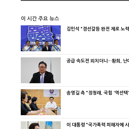
이 시간 주요 뉴스
김민석 "경선갈등 완전 제로 노력
공급 속도전 외치더니…황희, 난
송영길 측 "정청래, 국힘 '역선
이 대통령 "국가폭력 피해자에 