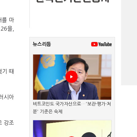
래를 마
26을,
뉴스리듬
혔기 때
 러시아
비트코인도 국가자산으로…'보관·평가·처
분' 기준은 숙제
고 강조