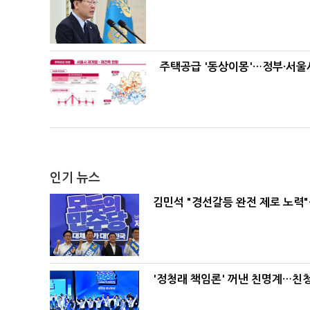
주택공급 '동상이몽'…정부·서울시
인기 뉴스
김민석 "경선갈등 완전 제로 노력"
'정청래 책임론' 꺼낸 친명계…친