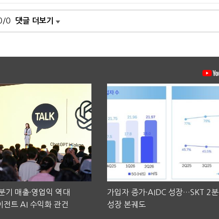
0/0
댓글 더보기
2분기 매출·영업익 역대
가입자 증가·AIDC 성장…SKT 2
전트 AI 수익화 관건
성장 본궤도