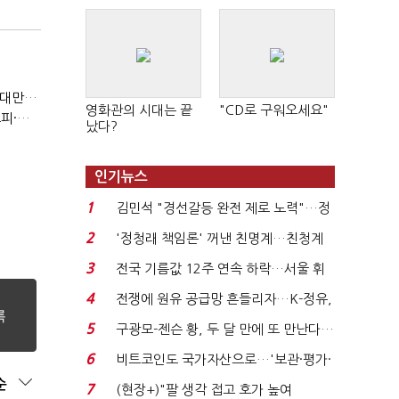
(반도체 풍향계, '코스피')②아시아는 공동 운명체?…일본·대만도 '동반 출렁'
영화관의 시대는 끝
"CD로 구워오세요"
(반도체 풍향계, '코스피')①삼전·하닉 등락에 '촉각'…코스피·나스닥 '한 몸'
났다?
인기뉴스
1
김민석 "경선갈등 완전 제로 노력"…정
청래 "반명 공세 사...
2
'정청래 책임론' 꺼낸 친명계…친청계
는 추가투표 때리기...
3
전국 기름값 12주 연속 하락…서울 휘
발윳값 1909원...
4
전쟁에 원유 공급망 흔들리자…K-정유,
에너지안보 핵심...
5
구광모-젠슨 황, 두 달 만에 또 만난다…
로봇·AI 등 논...
6
비트코인도 국가자산으로…'보관·평가·
처분' 기준은 ...
순
7
(현장+)"팔 생각 접고 호가 높여