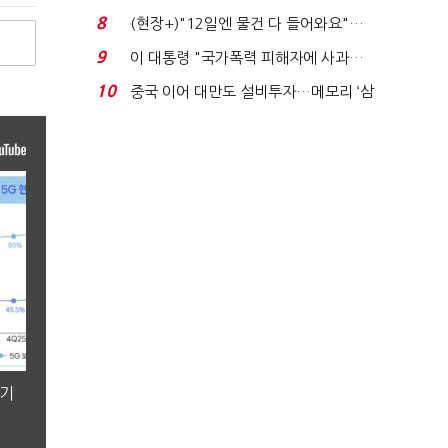
요"…'덜 똘똘한 한 채' 20...
8
(현장+)"12일엔 물건 다 들어와요"…
빈 매대 채우며 문 연 ...
9
이 대통령 "국가폭력 피해자에 사과…
적극적 조사로 진...
10
중국 이어 대만도 설비투자…메모리 ‘삼
국전쟁’
분기