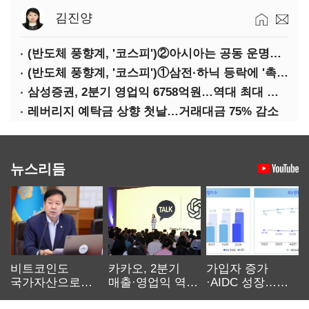
김진양
(반도체 풍향계, '코스피')②아시아는 공동 운명체?…일본·대만도 '동반 출렁'
(반도체 풍향계, '코스피')①삼전·하닉 등락에 '촉각'…코스피·나스닥 '한 몸'
삼성증권, 2분기 영업익 6758억원…역대 최대 경신
레버리지 예탁금 상향 첫날…거래대금 75% 감소
뉴스리듬
비트코인도
카카오, 2분기
가입자 증가
국가자산으로…'
매출·영업익 역대
·AIDC 성장…
보관·평가·처분'
최대…에이전트
SKT 2분기 성장