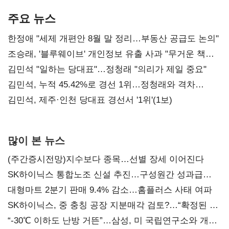
기준은 숙제
AI 수익화 관건
본궤도
주요 뉴스
한정애 "세제 개편안 8월 말 정리…부동산 공급도 논의"
조승래, '블루웨이브' 개인정보 유출 사과 "무거운 책임
통감"
김민석 "일하는 당대표"…정청래 "의리가 제일 중요"
김민석, 누적 45.42%로 경선 1위…정청래와 격차
0.86%p(2보)
김민석, 제주·인천 당대표 경선서 '1위'(1보)
많이 본 뉴스
(주간증시전망)지수보다 종목…선별 장세 이어진다
SK하이닉스 통합노조 신설 추진…구성원간 성과급
불만 확산
대형마트 2분기 판매 9.4% 감소…홈플러스 사태 여파
SK하이닉스, 중 충칭 공장 지분매각 검토?…“확정된 바
없어”
“-30℃ 이하도 난방 거뜬”…삼성, 미 국립연구소와 개발