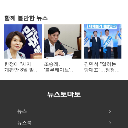
협력
함께 볼만한 뉴스
한정애 "세제
조승래,
김민석 "일하는
개편안 8월 말
'블루웨이브'
당대표"…정청래
정리…부동산
개인정보 유출
"의리가 제일
공급도 논의"
사과 "무거운
중요"
책임 통감"
뉴스
뉴스북