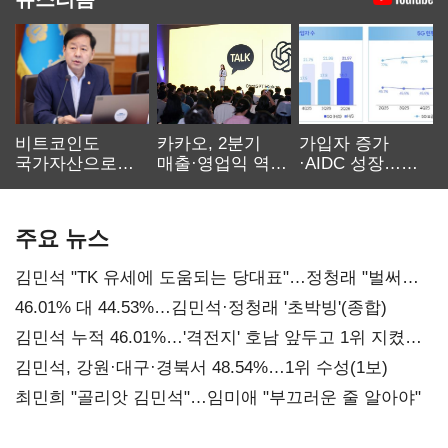
비트코인도
카카오, 2분기
가입자 증가
국가자산으로…'
매출·영업익 역대
·AIDC 성장…
보관·평가·처분'
최대…에이전트
SKT 2분기 성장
기준은 숙제
AI 수익화 관건
본궤도
주요 뉴스
김민석 "TK 유세에 도움되는 당대표"…정청래 "벌써
대표된 양 당직 배분"
46.01% 대 44.53%…김민석·정청래 '초박빙'(종합)
김민석 누적 46.01%…'격전지' 호남 앞두고 1위 지켰다
(2보)
김민석, 강원·대구·경북서 48.54%…1위 수성(1보)
최민희 "골리앗 김민석"…임미애 "부끄러운 줄 알아야"