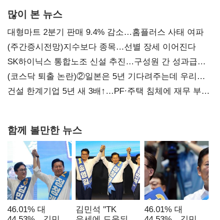
많이 본 뉴스
대형마트 2분기 판매 9.4% 감소…홈플러스 사태 여파
(주간증시전망)지수보다 종목…선별 장세 이어진다
SK하이닉스 통합노조 신설 추진…구성원 간 성과급
불만 확산
(코스닥 퇴출 논란)②일본은 5년 기다려주는데 우리는
당장 퇴출?…시간만으론 부족한 코스닥 구하기
건설 한계기업 5년 새 3배↑…PF·주택 침체에 재무 부담
확대
함께 볼만한 뉴스
46.01% 대
김민석 "TK
46.01% 대
44.53%…김민석·
유세에 도움되는
44.53%…김민석·