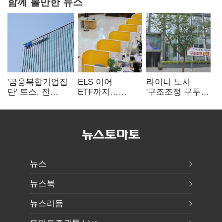
함께 볼만한 뉴스
'금융복합기업집
ELS 이어
라이나 노사
단' 토스, 전
ETF까지…
'구조조정 구두
계열사 내부통제
고위험상품 판매
합의안' 도출
표준화
제동 걸린 은행
뉴스
뉴스북
뉴스리듬