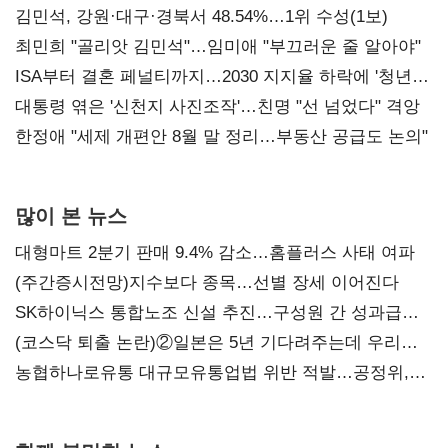
김민석, 강원·대구·경북서 48.54%…1위 수성(1보)
최민희 "골리앗 김민석"…임미애 "부끄러운 줄 알아야"
ISA부터 결혼 페널티까지…2030 지지율 하락에 '청년
챙기기'
대통령 엮은 '신천지 사진조작'…친명 "선 넘었다" 격앙
한정애 "세제 개편안 8월 말 정리…부동산 공급도 논의"
많이 본 뉴스
대형마트 2분기 판매 9.4% 감소…홈플러스 사태 여파
(주간증시전망)지수보다 종목…선별 장세 이어진다
SK하이닉스 통합노조 신설 추진…구성원 간 성과급
불만 확산
(코스닥 퇴출 논란)②일본은 5년 기다려주는데 우리는
당장 퇴출?…시간만으론 부족한 코스닥 구하기
농협하나로유통 대규모유통업법 위반 적발…공정위,
과징금 4억6200만원 부과