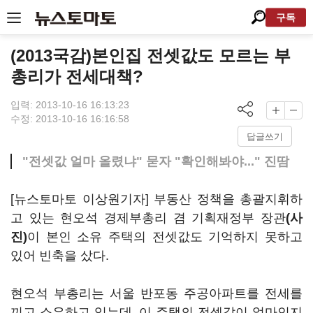
구독
(2013국감)본인집 전셋값도 모르는 부
총리가 전세대책?
입력: 2013-10-16 16:13:23
수정: 2013-10-16 16:16:58
답글쓰기
"전셋값 얼마 올렸냐" 묻자 "확인해봐야..." 진땀
[뉴스토마토 이상원기자] 부동산 정책을 총괄지휘하
고 있는 현오석 경제부총리 겸 기획재정부 장관
(사
진)
이 본인 소유 주택의 전셋값도 기억하지 못하고
있어 빈축을 샀다.
현오석 부총리는 서울 반포동 주공아파트를 전세를
끼고 소유하고 있는데, 이 주택의 전셋값이 얼마인지