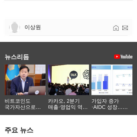
이상원
뉴스리듬
비트코인도
카카오, 2분기
가입자 증가
국가자산으로…'
매출·영업익 역대
·AIDC 성장…
보관·평가·처분'
최대…에이전트
SKT 2분기 성장
기준은 숙제
AI 수익화 관건
본궤도
주요 뉴스