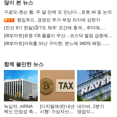
많이 본 뉴스
구광모-젠슨 황, 두 달 만에 또 만난다…로봇·AI 등 논의
윙입푸드, 경영진 주가 부양 의지에 상한가
(민선 9기 한달)③'7조 채무' 곳간에 충격…추미애,
20년만에 '비상재정' 선언 승부수
[IB토마토]유증·CB 줄줄이 무산…코스닥 벌점 급증에
상폐 압박
[IB토마토]아워홈 떠난 구미현, 본느에 340억 베팅…
가족 지배체제 구축
함께 볼만한 뉴스
녹십자, mRNA
[디지털애셋]‘내년
네이버, 2분기
백신 안정성 측정
시행’ 가상자산
영업익
기술 확보
과세, 연말 국회
5203억원…