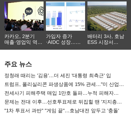
카카오, 2분기
가입자 증가
배터리 3사, 호남
매출·영업익 역대
·AIDC 성장…
ESS 시장서
최대…에이전트
SKT 2분기 성장
‘격돌’
AI 수익화 관건
본궤도
주요 뉴스
정청래 때리는 '김용'…더 세진 '대통령 최측근' 입
트럼프, 폴리실리콘 파생상품에 15% 관세…"미 산업
재건"
전세사기 피해주택 매입 1만호 돌파…누적 피해자
4만278명
문제는 전대 이후…선호투표제로 뒤집힐 땐 '지지층
불복'
"1차 투표서 과반" "게임 끝"…호남대전 앞두고 '충돌'