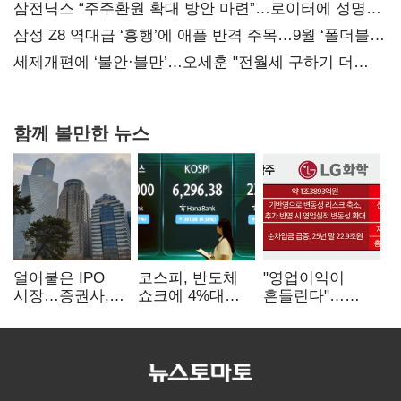
지지도 '50% 아래로'(종합)
삼전닉스 “주주환원 확대 방안 마련”…로이터에 성명
보내
삼성 Z8 역대급 ‘흥행’에 애플 반격 주목…9월 ‘폴더블
대전’
세제개편에 ‘불안·불만’…오세훈 "전월세 구하기 더
힘들어질 것"
함께 볼만한 뉴스
얼어붙은 IPO
코스피, 반도체
"영업이익이
시장…증권사,
쇼크에 4%대
흔들린다"…
하반기 '대어
급락…코스닥은
화학주, IFRS
전쟁' 기대
5거래일째 상승
18에 취약