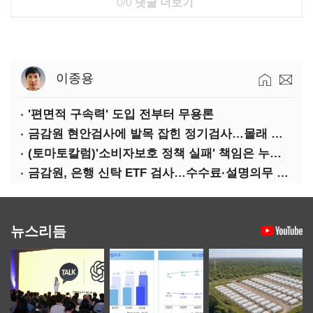
0/0
댓글 더보기
이종용
'편면적 구속력' 도입 전부터 무용론
금감원 현안검사에 발목 잡힌 정기검사…몰래 웃는 금융권
(토마토칼럼)'소비자보호 정책 실패' 책임은 누가 지나
금감원, 은행 신탁 ETF 검사…수수료·설명의무 정조준
뉴스리듬