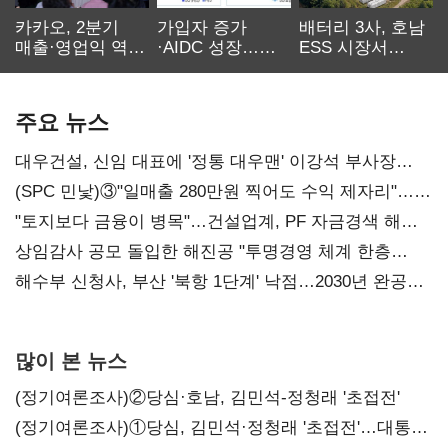
카카오, 2분기
가입자 증가
배터리 3사, 호남
매출·영업익 역대
·AIDC 성장…
ESS 시장서
최대…에이전트
SKT 2분기 성장
‘격돌’
AI 수익화 관건
본궤도
주요 뉴스
대우건설, 신임 대표에 '정통 대우맨' 이강석 부사장
내정
(SPC 민낯)③"일매출 280만원 찍어도 수익 제자리"…
점주 울리는 '상시 할인'
"토지보다 금융이 병목"…건설업계, PF 자금경색 해소
목소리
상임감사 공모 돌입한 해진공 "투명경영 체계 한층
강화"
해수부 신청사, 부산 '북항 1단계' 낙점…2030년 완공
목표
많이 본 뉴스
(정기여론조사)②당심·호남, 김민석-정청래 '초접전'
(정기여론조사)①당심, 김민석·정청래 '초접전'…대통령