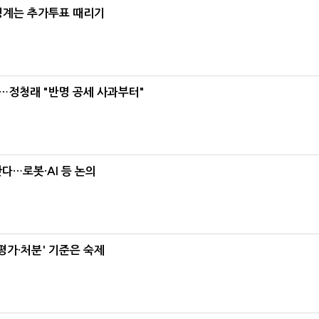
청계는 추가투표 때리기
…정청래 "반명 공세 사과부터"
난다…로봇·AI 등 논의
가·처분' 기준은 숙제