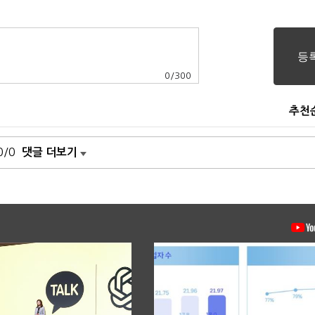
0
/
300
추천
0/0
댓글 더보기