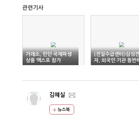
관련기사
거래소, 런던 국제파생
(전일수급센터)삼성
상품 엑스포 참가
자, 외국인·기관 동반
도
김혜실
뉴스북