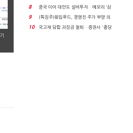
적극적 조사로 진...
8
중국 이어 대만도 설비투자…메모리 ‘삼
국전쟁’
9
(특징주)윙입푸드, 경영진 주가 부양 의
지에 상한가...
10
국고채 담합 과징금 철퇴…증권사 '충당
금 폭탄' 우려...
분기