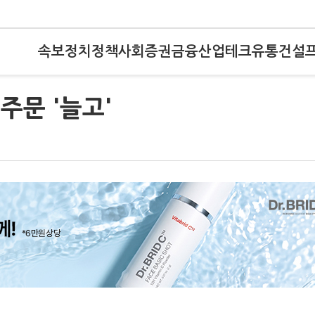
속보
정치
정책
사회
증권
금융
산업
테크
유통
건설
 주문 '늘고'