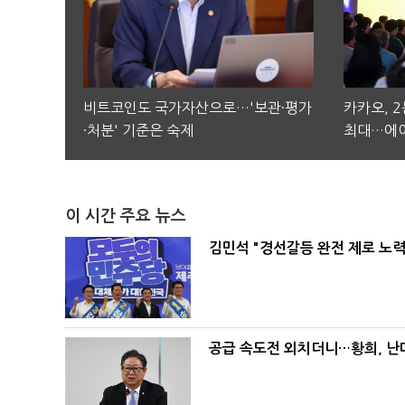
비트코인도 국가자산으로…'보관·평가
카카오, 
·처분' 기준은 숙제
최대…에이
이 시간 주요 뉴스
김민석 "경선갈등 완전 제로 노력
공급 속도전 외치더니…황희, 난