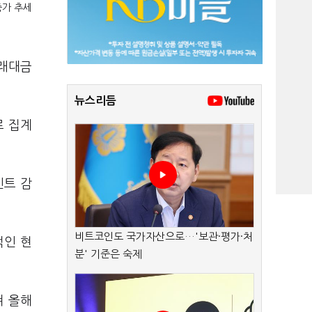
증가 추세
거래대금
뉴스리듬
로 집계
인트 감
비트코인도 국가자산으로…'보관·평가·처
적인 현
분' 기준은 숙제
쳐 올해