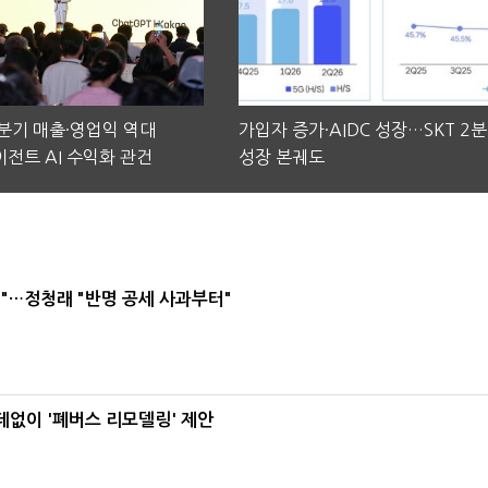
2분기 매출·영업익 역대
가입자 증가·AIDC 성장…SKT 2
전트 AI 수익화 관건
성장 본궤도
"…정청래 "반명 공세 사과부터"
데없이 '폐버스 리모델링' 제안