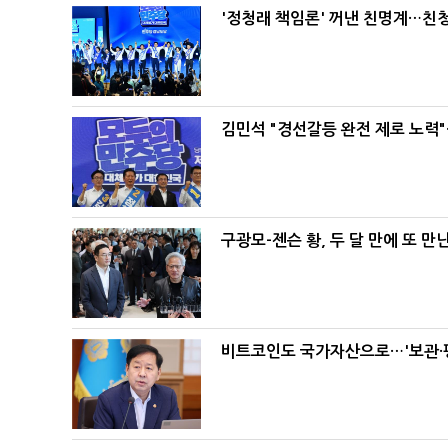
'정청래 책임론' 꺼낸 친명계…친
김민석 "경선갈등 완전 제로 노력"
구광모-젠슨 황, 두 달 만에 또 만
비트코인도 국가자산으로…'보관·평