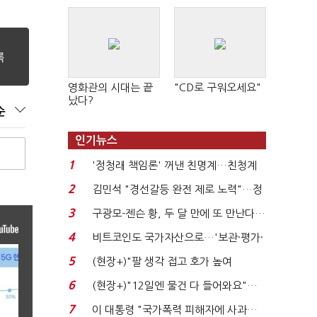
영화관의 시대는 끝
"CD로 구워오세요"
났다?
순
인기뉴스
1
'정청래 책임론' 꺼낸 친명계…친청계
는 추가투표 때리기...
2
김민석 "경선갈등 완전 제로 노력"…정
청래 "반명 공세 사...
3
구광모-젠슨 황, 두 달 만에 또 만난다…
로봇·AI 등 논...
4
비트코인도 국가자산으로…'보관·평가·
처분' 기준은 ...
5
(현장+)"팔 생각 접고 호가 높여
요"…'덜 똘똘한 한 채' 20...
6
(현장+)"12일엔 물건 다 들어와요"…
빈 매대 채우며 문 연 ...
7
이 대통령 "국가폭력 피해자에 사과…