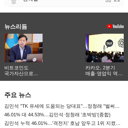
뉴스리듬
비트코인도
카카오, 2분기
국가자산으로…'
매출·영업익 역대
보관·평가·처분'
최대…에이전트
기준은 숙제
AI 수익화 관건
주요 뉴스
김민석 "TK 유세에 도움되는 당대표"…정청래 "벌써
대표된 양 당직 배분"
46.01% 대 44.53%…김민석·정청래 '초박빙'(종합)
김민석 누적 46.01%…'격전지' 호남 앞두고 1위 지켰다