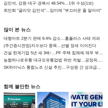
(2보)
김민석, 강원·대구·경북서 48.54%…1위 수성(1보)
최민희 "골리앗 김민석"…임미애 "부끄러운 줄 알아야"
많이 본 뉴스
대형마트 2분기 판매 9.4% 감소…홈플러스 사태 여파
(주간증시전망)지수보다 종목…선별 장세 이어진다
건설 한계기업 5년 새 3배↑…PF·주택 침체에 재무 부담
확대
농협하나로유통 대규모유통업법 위반 적발…공정위,
과징금 4억6200만원 부과
SK하이닉스 통합노조 신설 추진…구성원 간 성과급
불만 확산
함께 볼만한 뉴스