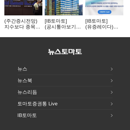
(주간증시전망)
[IB토마토]
[IB토마토]
지수보다 종목…
(공시톺아보기)
(유증레이다)
선별 장세
수주 공시, 왜
툴젠, 조달액
이어진다
바로 매출로
3분의 1 토막…
잡히지 않을까
특허소송
비용부터 챙긴다
뉴스
뉴스북
뉴스리듬
토마토증권통 Live
IB토마토