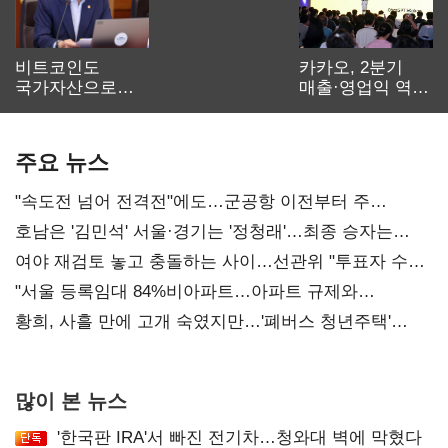
비트코인도
카카오, 2분기
국가자산으로…'
매출·영업익 역대
보관·평가·처분'
최대…에이전트
기준은 숙제
AI 수익화 관건
주요 뉴스
"속도전 넘어 전격전"에도…군공항 이전부터 주
52시간까지 '뇌관'
호남은 '김민석' 서울·경기는 '정청래'…최종 승자는
'안갯속'
여야 재검토 놓고 충돌하는 사이…선관위 "투표자 수
오차 당연"
"서울 등록임대 84%비아파트…아파트 규제와
달리해야"
황희, 사흘 만에 고개 숙였지만…'폐버스 청년주택'
후폭풍
많이 본 뉴스
'한국판 IRA'서 빠진 전기차…청와대 벽에 막혔다