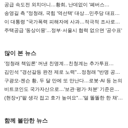
사과부터"
공급 속도전 외치더니…황희, 난데없이 '폐버스
리모델링' 제안
송영길 측 "정청래, 국힘 '역선택' 대상…민주당 대표로
총선 지휘 못해"
이 대통령 "국가폭력 피해자에 사과…적극적 조사로
진실 밝혀야"
주택공급 '동상이몽'…정부·서울시 협력 없으면 '공수표'
많이 본 뉴스
'정청래 책임론' 꺼낸 친명계…친청계는 추가투표
때리기
김민석 "경선갈등 완전 제로 노력"…정청래 "반명 공세
사과부터"
구광모-젠슨 황, 두 달 만에 또 만난다…로봇·AI 등 논의
비트코인도 국가자산으로…'보관·평가·처분' 기준은
숙제
(현장+)"팔 생각 접고 호가 높여요"…'덜 똘똘한 한 채'
20억 키맞추기
함께 볼만한 뉴스