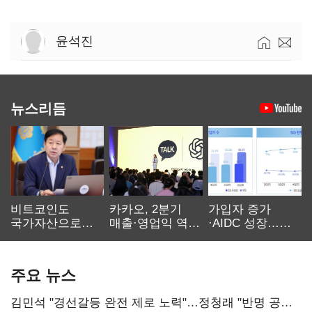
윤석진
뉴스리듬
비트코인도
카카오, 2분기
가입자 증가
국가자산으로…'
매출·영업익 역대
·AIDC 성장…
보관·평가·처분'
최대…에이전트
SKT 2분기 성장
기준은 숙제
AI 수익화 관건
본궤도
주요 뉴스
김민석 "경선갈등 완전 제로 노력"…정청래 "반명 공세