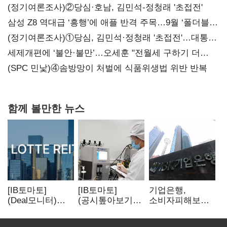
(정기여론조사)②당심·호남, 김민석-정청래 '초접전'
삼성 Z8 역대급 ‘흥행’에 애플 반격 주목…9월 ‘폴더블
대전’
(정기여론조사)①당심, 김민석·정청래 '초접전'…대통령
지지도 '50% 아래로'(종합)
세제개편에 ‘불안·불만’…오세훈 "전월세 구하기 더
힘들어질 것"
(SPC 민낯)④솜방망이 처벌에 식품위생법 위반 반복
함께 볼만한 뉴스
[IB토마토]
[IB토마토]
기업은행,
(Deal모니터)
(공시톺아보기)
소비자피해보상
롯데리츠, 회사채
투자판단 공시,
부실심사·
발행…빠듯한
무엇이 '중요한
보이스피싱 공시