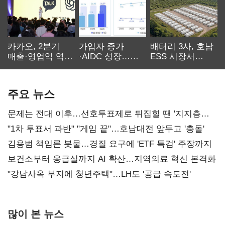
카카오, 2분기
가입자 증가
배터리 3사, 호남
매출·영업익 역대
·AIDC 성장…
ESS 시장서
최대…에이전트
SKT 2분기 성장
‘격돌’
AI 수익화 관건
본궤도
주요 뉴스
문제는 전대 이후…선호투표제로 뒤집힐 땐 '지지층
불복'
"1차 투표서 과반" "게임 끝"…호남대전 앞두고 '충돌'
김용범 책임론 봇물…경질 요구에 'ETF 특검' 주장까지
보건소부터 응급실까지 AI 확산…지역의료 혁신 본격화
"강남사옥 부지에 청년주택"…LH도 '공급 속도전'
많이 본 뉴스