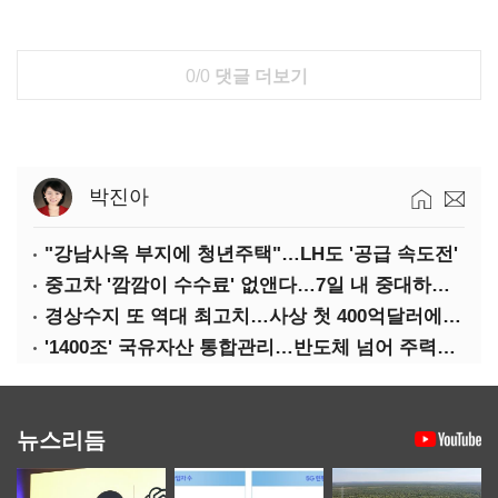
0/0
댓글 더보기
박진아
"강남사옥 부지에 청년주택"…LH도 '공급 속도전'
중고차 '깜깜이 수수료' 없앤다…7일 내 중대하자 생기면 환불
경상수지 또 역대 최고치…사상 첫 400억달러에 '3% 성장' 청신호
'1400조' 국유자산 통합관리…반도체 넘어 주력산업 구조혁신
뉴스리듬