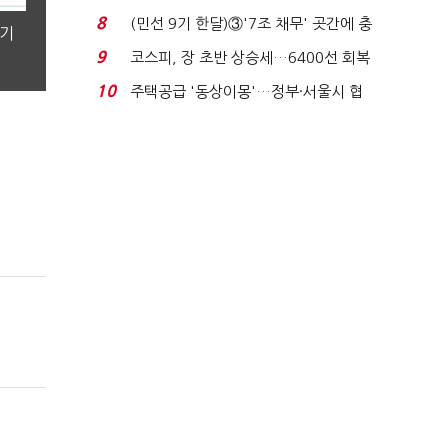
빈 매대 채우며 문 연 ...
8
(민선 9기 한달)③'7조 채무' 곳간에 충
분기
격…추미애, 20년...
9
코스피, 장 초반 상승세…6400선 회복
시도
10
주택공급 '동상이몽'…정부·서울시 협
력 없으면 '공수표'...