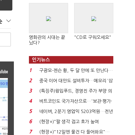
순
영화관의 시대는 끝
"CD로 구워오세요"
났다?
인기뉴스
1
구광모-젠슨 황, 두 달 만에 또 만난다…
로봇·AI 등 논...
2
중국 이어 대만도 설비투자…메모리 ‘삼
국전쟁’
3
(특징주)윙입푸드, 경영진 주가 부양 의
지에 상한가...
4
비트코인도 국가자산으로…'보관·평가·
처분' 기준은 ...
5
네이버, 2분기 영업익 5203억원…전년
비 0.2% 감소...
6
(현장+)"팔 생각 접고 호가 높여
요"…'덜 똘똘한 한 채' 20...
7
(현장+)"12일엔 물건 다 들어와요"…