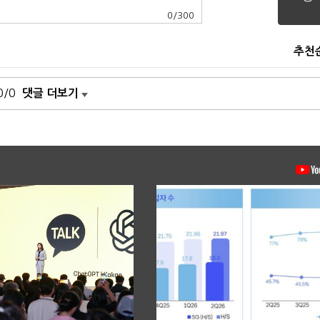
0
/
300
추천
0/0
댓글 더보기