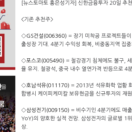
[뉴스토마토 홍은성기자] 신한금융투자 20일 추
<기존 추천주>
◇
GS건설(006360)
= 장기 미착공 프로젝트들이 
출성장 기대. 4분기 수익성 회복, 비중동지역 집중
◇
포스코(005490)
= 철강경기 침체에도 불구, 
율 유지. 철광석, 중국 내수 열연가격 반등으로 4
◇
호남석유(011170)
= 2013년 석유화학 업황
합병시 케이피케미칼 보유현금을 신규투자의 재원
◇
삼성전기(009150)
= 비수기인 4분기에도 매출 1
YoY)의 양호한 실적 전망. 삼성전자의 글로벌 1
상.