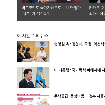
비트코인도 국가자산으로…'보관·평가
카카오, 
·처분' 기준은 숙제
최대…에이
이 시간 주요 뉴스
송영길 측 "정청래, 국힘 '역선
이 대통령 "국가폭력 피해자에 
주택공급 '동상이몽'…정부·서울시