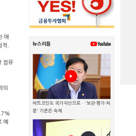
한 매
뉴스리듬
정적.
장 점유
칼과의
비트코인도 국가자산으로…'보관·평가·처
분' 기준은 숙제
.7%
로 예