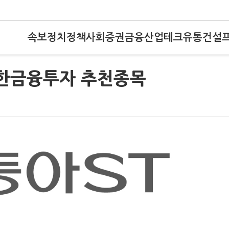
속보
정치
정책
사회
증권
금융
산업
테크
유통
건설
신한금융투자 추천종목