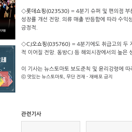
◇
롯데쇼핑(023530)
= 4분기 슈퍼 및 편의점 
성장률 개선 전망. 의류 매출 반등함에 따라 수익
긍정적.
◇
CJ오쇼핑(035760)
= 4분기에도 취급고의 두 
적 이어질 전망. 동방CJ 등 해외시장에서의 높은 
이 기사는 뉴스토마토 보도준칙 및 윤리강령에 따
ⓒ 맛있는 뉴스토마토, 무단 전재 - 재배포 금지
관련기사