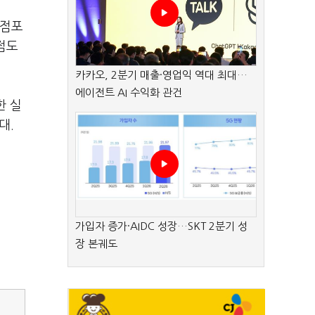
일점포
점도
카카오, 2분기 매출·영업익 역대 최대…
에이전트 AI 수익화 관건
한 실
대.
가입자 증가·AIDC 성장…SKT 2분기 성
장 본궤도