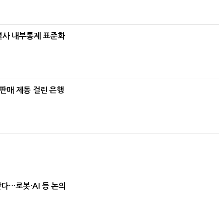
계열사 내부통제 표준화
 판매 제동 걸린 은행
난다…로봇·AI 등 논의