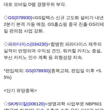
대로 모바일 D램 경쟁우위 부각.
◇
GS(078930)
=GS칼텍스 신규 고도화 설비가 내년
2분기 본격 가동 예정. GS홈쇼핑 중국 진출·GS리테
일 편의점 사업 강화.
◇
파라다이스(034230)
=합병한 파라다이스 제주의
실적이 반영되며 수익성 견인. 워커힐 카지노 증설,
부산 카지노 인수 계획 등 외형성장 지속.
*편입제외:
GS(078930)
(종목교체, 편입일 이후 +5.
5%)
<단기 유망종목>
◇
SK케미칼(006120)
=생명과학 사업부문 NBP601