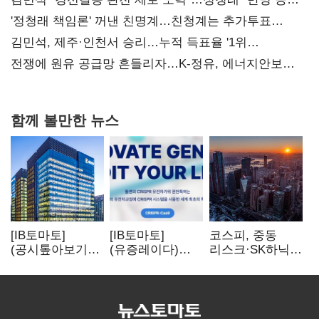
사과부터"
'정청래 책임론' 꺼낸 친명계…친청계는 추가투표
때리기
김민석, 제주·인천서 승리…누적 득표율 '1위
탈환'(종합)
전쟁에 원유 공급망 흔들리자…K-정유, 에너지안보
핵심으로 재부상
함께 볼만한 뉴스
[IB토마토]
[IB토마토]
코스피, 중동
(공시톺아보기)
(유증레이다)
리스크·SK하닉
수주 공시, 왜
툴젠, 조달액
5% 급락에
바로 매출로
3분의 1 토막…
뒷걸음
잡히지 않을까
특허소송
비용부터 챙긴다