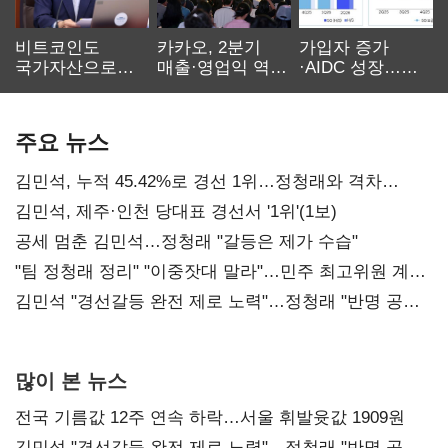
비트코인도
카카오, 2분기
가입자 증가
국가자산으로…'
매출·영업익 역대
·AIDC 성장…
보관·평가·처분'
최대…에이전트
SKT 2분기 성장
기준은 숙제
AI 수익화 관건
본궤도
주요 뉴스
김민석, 누적 45.42%로 경선 1위…정청래와 격차
0.86%p(2보)
김민석, 제주·인천 당대표 경선서 '1위'(1보)
공세 멈춘 김민석…정청래 "갈등은 제가 수습"
"팀 정청래 정리" "이중잣대 말라"…민주 최고위원 계파
다툼 격화
김민석 "경선갈등 완전 제로 노력"…정청래 "반명 공세
사과부터"
많이 본 뉴스
전국 기름값 12주 연속 하락…서울 휘발윳값 1909원
김민석 "경선갈등 완전 제로 노력"…정청래 "반명 공세