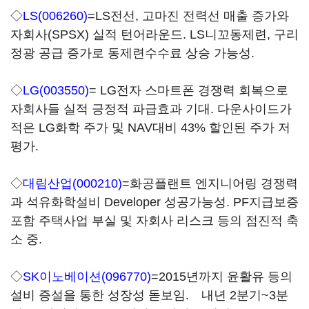
◇
LS(006260)
=LS전선, 고마진 전력선 매출 증가와
자회사(SPSX) 실적 턴어라운드. LS니꼬동제련, 구리
정광 공급 증가로 동제련수수료 상승 가능성.
◇
LG(003550)
= LG전자 스마트폰 경쟁력 회복으로
자회사들 실적 긍정적 파급효과 기대. 다운사이드가
적은 LG화학 주가 및 NAV대비 43% 할인된 주가 저
평가.
◇
대림산업(000210)
=화공플랜트 엔지니어링 경쟁력
과 석유화학설비 Developer 성공가능성. PF지급보증
포함 주택사업 부실 및 자회사 리스크 등의 점진적 축
소 중.
◇
SK이노베이션(096770)
=2015년까지 윤활유 등의
설비 증설을 통한 성장성 돋보임. 내년 2분기~3분