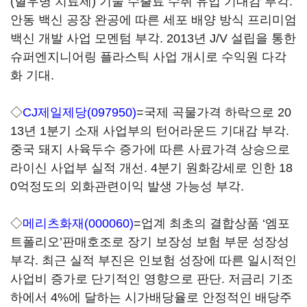
(혈우병 치료제) 기술 수출료 수취 유입 기대감 부각.
안동 백신 공장 완공에 따른 세포 배양 방식 프리미엄
백신 개발 사업 모멘텀 부각. 2013년 J/V 설립을 통한
슈퍼엔지니어링 플라스틱 사업 개시로 수익원 다각
화 기대.
◇
CJ제일제당(097950)
=국제 곡물가격 하락으로 20
13년 1분기 소재 사업부의 턴어라운드 기대감 부각.
중국 돼지 사육두수 증가에 따른 사료가격 상승으로
라이신 사업부 실적 개선. 4분기 원화강세로 인한 18
0억정도의 외화관련이익 발생 가능성 부각.
◇
메리츠화재(000060)
=업계 최초의 결합상품 ‘엠포
트폴리오’판매호조로 장기 보장성 보험 부문 성장성
부각. 최근 실적 부진은 인보험 성장에 따른 일시적인
사업비 증가로 단기적인 영향으로 판단. 저금리 기조
하에서 4%에 달하는 시가배당율로 안정적인 배당주