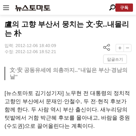
구독
盧의 고향 부산서 뭉치는 文·安..내몰리
는 朴
입력: 2012-12-06 18:40:09
수정: 2012-12-06 18:52:21
답글쓰기
文·安 공동유세에 의총까지.."내일은 부산·경남의
날"
[뉴스토마토 김기성기자] 노무현 전 대통령의 정치적
고향인 부산에서 문재인·안철수, 두 전·현직 후보가
함께 한다. 두 사람 역시 부산 출신이다. 새누리당의
텃밭에서 거함 박근혜 후보를 몰아내고, 바람을 중원
(수도권)으로 끌어올린다는 계획이다.