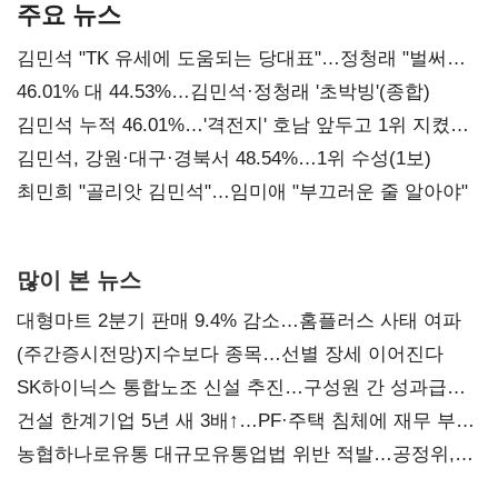
주요 뉴스
김민석 "TK 유세에 도움되는 당대표"…정청래 "벌써
대표된 양 당직 배분"
46.01% 대 44.53%…김민석·정청래 '초박빙'(종합)
김민석 누적 46.01%…'격전지' 호남 앞두고 1위 지켰다
(2보)
김민석, 강원·대구·경북서 48.54%…1위 수성(1보)
최민희 "골리앗 김민석"…임미애 "부끄러운 줄 알아야"
많이 본 뉴스
대형마트 2분기 판매 9.4% 감소…홈플러스 사태 여파
(주간증시전망)지수보다 종목…선별 장세 이어진다
SK하이닉스 통합노조 신설 추진…구성원 간 성과급
불만 확산
건설 한계기업 5년 새 3배↑…PF·주택 침체에 재무 부담
확대
농협하나로유통 대규모유통업법 위반 적발…공정위,
과징금 4억6200만원 부과