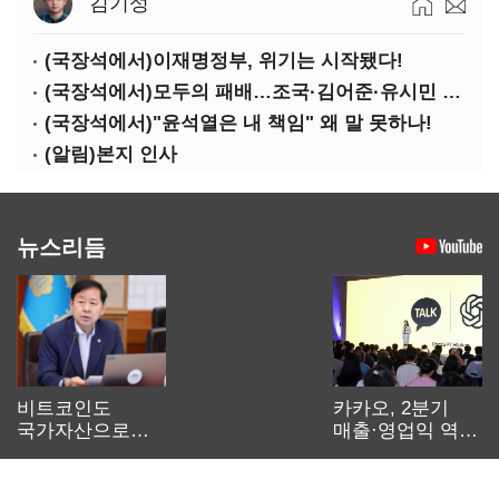
김기성
(국장석에서)이재명정부, 위기는 시작됐다!
(국장석에서)모두의 패배…조국·김어준·유시민 퇴장해야
(국장석에서)"윤석열은 내 책임" 왜 말 못하나!
(알림)본지 인사
뉴스리듬
비트코인도
카카오, 2분기
국가자산으로…'
매출·영업익 역대
보관·평가·처분'
최대…에이전트
기준은 숙제
AI 수익화 관건