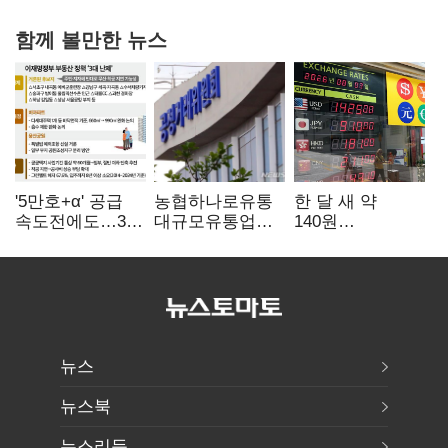
함께 볼만한 뉴스
'5만호+α' 공급
농협하나로유통
한 달 새 약
속도전에도…3대
대규모유통업법
140원
난제 '첩첩산중'
위반 적발…
급락…'역대급
공정위, 과징금
엔저'에 원화
4억6200만원
변곡점
부과
뉴스
뉴스북
뉴스리듬