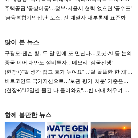
진실 밝혀야"
주택공급 '동상이몽'…정부·서울시 협력 없으면 '공수표'
'금융복합기업집단' 토스, 전 계열사 내부통제 표준화
많이 본 뉴스
구광모-젠슨 황, 두 달 만에 또 만난다…로봇·AI 등 논의
중국 이어 대만도 설비투자…메모리 ‘삼국전쟁’
(현장+)"팔 생각 접고 호가 높여요"…'덜 똘똘한 한 채'
20억 키맞추기
비트코인도 국가자산으로…'보관·평가·처분' 기준은
숙제
(현장+)"12일엔 물건 다 들어와요"…빈 매대 채우며 문
연 홈플러스
함께 볼만한 뉴스