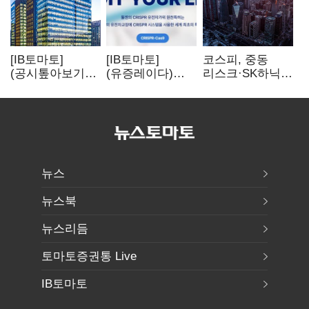
[IB토마토]
[IB토마토]
코스피, 중동
(공시톺아보기)
(유증레이다)
리스크·SK하닉
수주 공시, 왜
툴젠, 조달액
5% 급락에
바로 매출로
3분의 1 토막…
뒷걸음
잡히지 않을까
특허소송
비용부터 챙긴다
뉴스
뉴스북
뉴스리듬
토마토증권통 Live
IB토마토