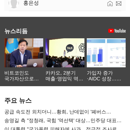
홍은성
뉴스리듬
비트코인도
카카오, 2분기
가입자 증가
국가자산으로…'
매출·영업익 역대
·AIDC 성장…
보관·평가·처분'
최대…에이전트
SKT 2분기 성장
기준은 숙제
AI 수익화 관건
본궤도
주요 뉴스
공급 속도전 외치더니…황희, 난데없이 '폐버스
리모델링' 제안
송영길 측 "정청래, 국힘 '역선택' 대상…민주당 대표로
총선 지휘 못해"
이 대통령 "국가폭력 피해자에 사과…적극적 조사로