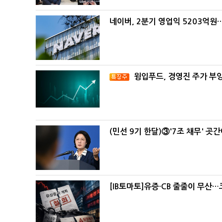
네이버, 2분기 영업익 5203억원
윙입푸드, 경영진 주가 부
(민선 9기 한달)③'7조 채무' 곳
[IB토마토]유증·CB 줄줄이 무산