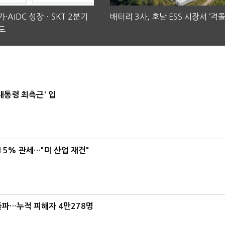
·AIDC 성장…SKT 2분기
배터리 3사, 호남 ESS 시장서 ‘격돌
도
대통령 최측근' 입
5% 관세…"미 산업 재건"
돌파…누적 피해자 4만278명