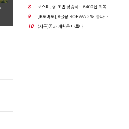
누적 피해자 4만2...
8
코스피, 장 초반 상승세…6400선 회복
’
시도
9
[IB토마토]JB금융 RORWA 2% 돌파…
실적 견인은 은행 ...
10
(시론)꿈과 계획은 다르다