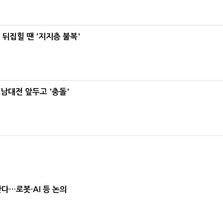
뒤집힐 땐 '지지층 불복'
호남대전 앞두고 '충돌'
난다…로봇·AI 등 논의