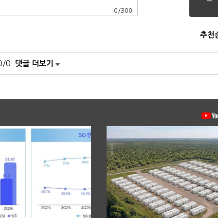
0
/
300
추천
0/0
댓글 더보기