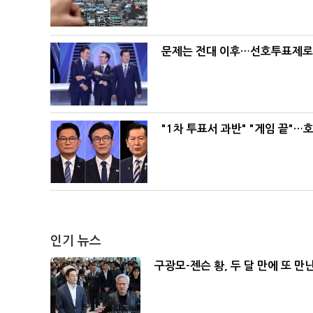
문제는 전대 이후…선호투표제로 
"1차 투표서 과반" "게임 끝"…
인기 뉴스
구광모-젠슨 황, 두 달 만에 또 만