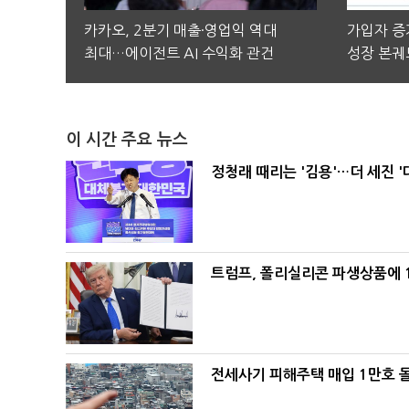
카카오, 2분기 매출·영업익 역대
가입자 증가
최대…에이전트 AI 수익화 관건
성장 본궤
이 시간 주요 뉴스
정청래 때리는 '김용'…더 세진 '
트럼프, 폴리실리콘 파생상품에 1
전세사기 피해주택 매입 1만호 