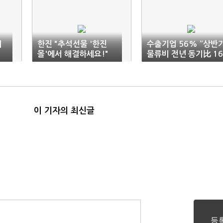
해
한진 "추석선물 '한진
수출기업 56% “상반
몰'에서 해결하세요!"
물류비 전년 동기比 16
3%↑”
이 기자의 최신글