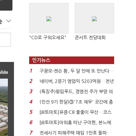
순
"CD로 구워오세요"
콘서트 전당대회
인기뉴스
1
구광모-젠슨 황, 두 달 만에 또 만난다…
로봇·AI 등 논...
2
네이버, 2분기 영업익 5203억원…전년
비 0.2% 감소...
3
(특징주)윙입푸드, 경영진 주가 부양 의
지에 상한가...
4
(민선 9기 한달)③'7조 채무' 곳간에 충
격…추미애, 20년...
5
[IB토마토]유증·CB 줄줄이 무산…코스
닥 벌점 급증에 ...
6
[IB토마토]아워홈 떠난 구미현, 본느에
340억 베팅…가...
7
전세사기 피해주택 매입 1만호 돌파…