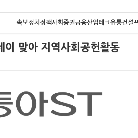
속보
정치
정책
사회
증권
금융
산업
테크
유통
건설
 데이 맞아 지역사회공헌활동