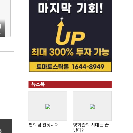
기
.
뉴스북
편의점 전성시대
영화관의 시대는 끝
났다?