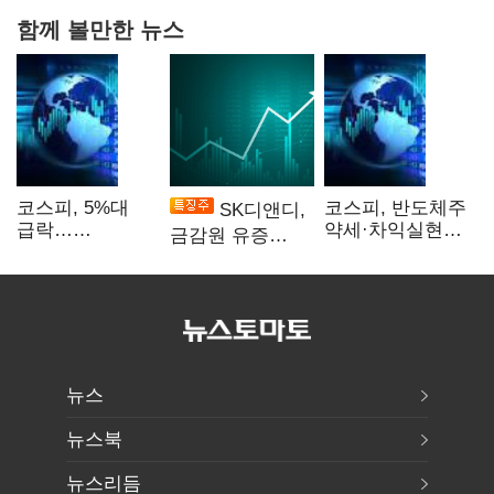
함께 볼만한 뉴스
코스피, 5%대
코스피, 반도체주
SK디앤디,
급락…
약세·차익실현에
금감원 유증
매도사이드카
2%대 하락
제동에 장 초반
발동
상한가
뉴스
뉴스북
뉴스리듬