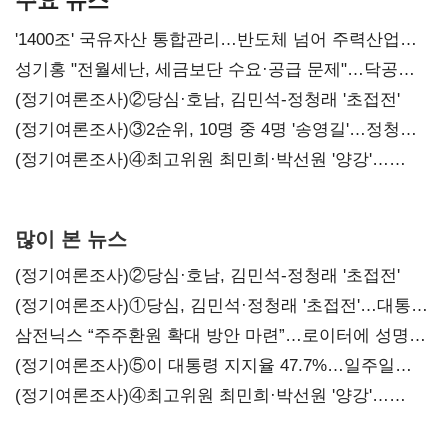
'1400조' 국유자산 통합관리…반도체 넘어 주력산업
구조혁신
성기홍 "전월세난, 세금보단 수요·공급 문제"…닥공
시사
(정기여론조사)②당심·호남, 김민석-정청래 '초접전'
(정기여론조사)③2순위, 10명 중 4명 '송영길'…정청래
'한 자릿수'
(정기여론조사)④최고위원 최민희·박선원 '양강'…
서미화·이성윤·임미애 뒤이어
많이 본 뉴스
(정기여론조사)②당심·호남, 김민석-정청래 '초접전'
(정기여론조사)①당심, 김민석·정청래 '초접전'…대통령
지지도 '50% 아래로'(종합)
삼전닉스 “주주환원 확대 방안 마련”…로이터에 성명
보내
(정기여론조사)⑤이 대통령 지지율 47.7%…일주일
만에 다시 40%대
(정기여론조사)④최고위원 최민희·박선원 '양강'…
서미화·이성윤·임미애 뒤이어