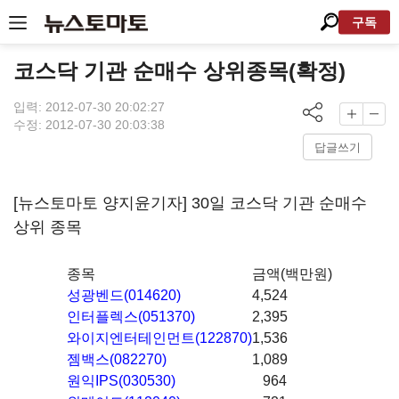
구독
코스닥 기관 순매수 상위종목(확정)
입력: 2012-07-30 20:02:27
수정: 2012-07-30 20:03:38
답글쓰기
[뉴스토마토 양지윤기자] 30일 코스닥 기관 순매수
상위 종목
종목
금액(백만원)
성광벤드(014620)
4,524
인터플렉스(051370)
2,395
와이지엔터테인먼트(122870)
1,536
젬백스(082270)
1,089
원익IPS(030530)
964