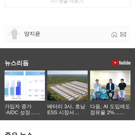
0/0
댓글 더보기
양지윤
뉴스리듬
가입자 증가
배터리 3사, 호남
다음, AI 도입에도
·AIDC 성장…
ESS 시장서
점유율 2%…
SKT 2분기 성장
‘격돌’
에이전트
본궤도
차별화가 관건
주요 뉴스