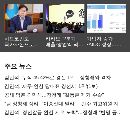
비트코인도
카카오, 2분기
가입자 증가
국가자산으로…'
매출·영업익 역대
·AIDC 성장…
보관·평가·처분'
최대…에이전트
SKT 2분기 성장
기준은 숙제
AI 수익화 관건
본궤도
주요 뉴스
김민석, 누적 45.42%로 경선 1위…정청래와 격차
0.86%p(2보)
김민석, 제주·인천 당대표 경선서 '1위'(1보)
공세 멈춘 김민석…정청래 "갈등은 제가 수습"
"팀 정청래 정리" "이중잣대 말라"…민주 최고위원 계파
다툼 격화
김민석 "경선갈등 완전 제로 노력"…정청래 "반명 공세
사과부터"