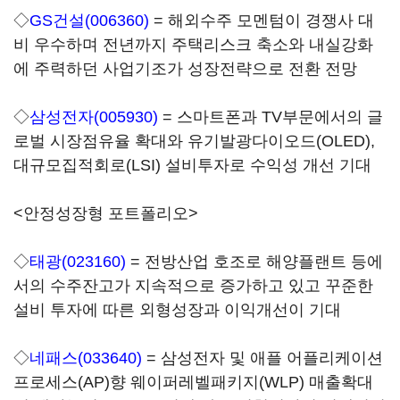
◇
GS건설(006360)
= 해외수주 모멘텀이 경쟁사 대
비 우수하며 전년까지 주택리스크 축소와 내실강화
에 주력하던 사업기조가 성장전략으로 전환 전망
◇
삼성전자(005930)
= 스마트폰과 TV부문에서의 글
로벌 시장점유율 확대와 유기발광다이오드(OLED),
대규모집적회로(LSI) 설비투자로 수익성 개선 기대
<안정성장형 포트폴리오>
◇
태광(023160)
= 전방산업 호조로 해양플랜트 등에
서의 수주잔고가 지속적으로 증가하고 있고 꾸준한
설비 투자에 따른 외형성장과 이익개선이 기대
◇
네패스(033640)
= 삼성전자 및 애플 어플리케이션
프로세스(AP)향 웨이퍼레벨패키지(WLP) 매출확대