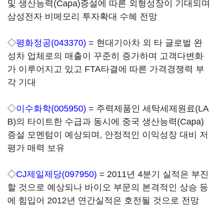
및 생산능력(Capa)증설에 따른 외형성장이 기대되며
삼성전자 비메모리 투자확대 수혜 전망
◇
평화정공(043370)
= 현대기아차 외 타 글로벌 완
성차 업체로의 매출이 꾸준히 증가하며 고객다변화
가 이루어지고 있고 FTA타결에 따른 가격경쟁력 부
각 기대
◇
이수화학(005950)
= 주력제품인 세탁세제원료(LA
B)의 타이트한 수급과 동시에 중국 생산능력(Capa)
증설 모멘텀이 예상되며, 안정적인 이익성장 대비 저
평가 매력 보유
◇
CJ제일제당(097950)
= 2011년 4분기 실적은 부진
할 것으로 예상되나 바이오 부문의 본격적인 상승 등
에 힘입어 2012년 연간실적은 호전될 것으로 전망