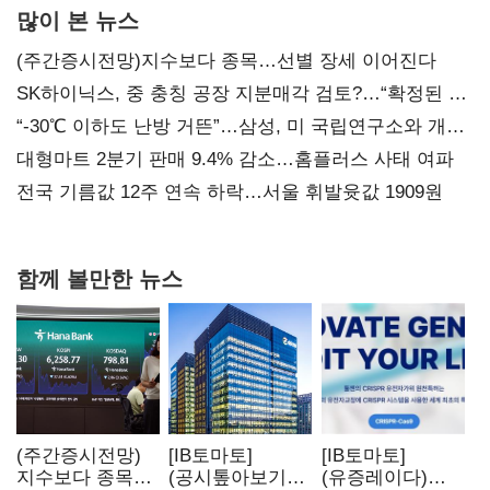
많이 본 뉴스
(주간증시전망)지수보다 종목…선별 장세 이어진다
SK하이닉스, 중 충칭 공장 지분매각 검토?…“확정된 바
없어”
“-30℃ 이하도 난방 거뜬”…삼성, 미 국립연구소와 개발
협력
대형마트 2분기 판매 9.4% 감소…홈플러스 사태 여파
전국 기름값 12주 연속 하락…서울 휘발윳값 1909원
함께 볼만한 뉴스
(주간증시전망)
[IB토마토]
[IB토마토]
지수보다 종목…
(공시톺아보기)
(유증레이다)