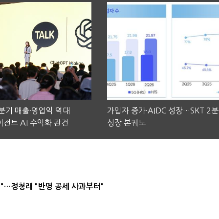
2분기 매출·영업익 역대
가입자 증가·AIDC 성장…SKT 2
전트 AI 수익화 관건
성장 본궤도
"…정청래 "반명 공세 사과부터"