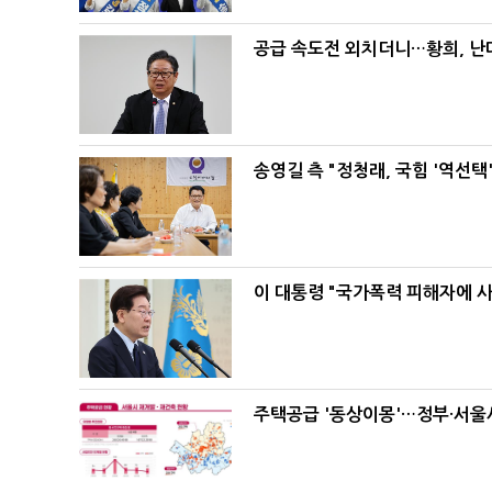
공급 속도전 외치더니…황희, 난
송영길 측 "정청래, 국힘 '역선
이 대통령 "국가폭력 피해자에 
주택공급 '동상이몽'…정부·서울시