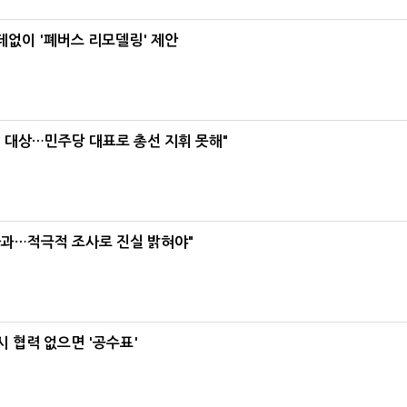
데없이 '폐버스 리모델링' 제안
택' 대상…민주당 대표로 총선 지휘 못해"
사과…적극적 조사로 진실 밝혀야"
 협력 없으면 '공수표'