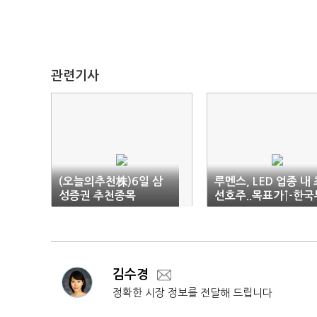
관련기사
(오늘의추천株)6일 삼
루멘스, LED 업종 내 
성증권 추천종목
선호주..목표가↑-한국
자證
김수경
정확한 시장 정보를 전달해 드립니다