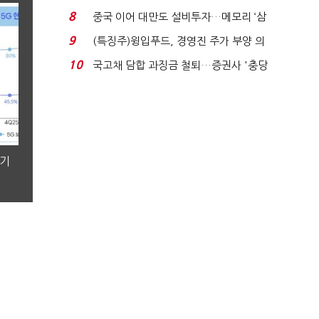
적극적 조사로 진...
8
중국 이어 대만도 설비투자…메모리 ‘삼
국전쟁’
9
(특징주)윙입푸드, 경영진 주가 부양 의
지에 상한가...
10
국고채 담합 과징금 철퇴…증권사 '충당
금 폭탄' 우려...
분기