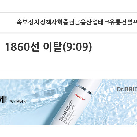
속보
정치
정책
사회
증권
금융
산업
테크
유통
건설
1860선 이탈(9:09)