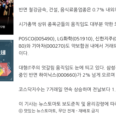
반면 철강금속, 건설, 음식료품업종은 0.7% 내
시가총액 상위 종목군들의 움직임도 대부분 약한 
POSCO(005490)
,
LG화학(051910)
,
신한지주(0
80)
와
기아차(000270)
도 약보합권 내에서 거래
이다.
대형IT주의 엇갈림 움직임도 눈에 띄고 있다.
삼성전
중인 반면
하이닉스(000660)
가 2% 넘게 오르며
코스닥지수는 7거래일 연속 상승하며 전날보다 1.78
이 기사는 뉴스토마토 보도준칙 및 윤리강령에 따
ⓒ 맛있는 뉴스토마토, 무단 전재 - 재배포 금지