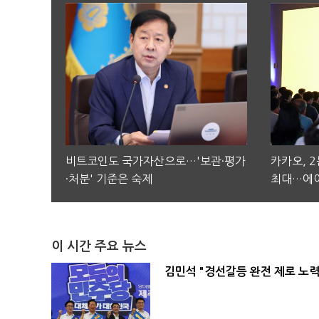
비트코인도 국가자산으로…'보관·평가
카카오, 
·처분' 기준은 숙제
최대…에이
이 시간 주요 뉴스
김민석 "경선갈등 완전 제로 노력