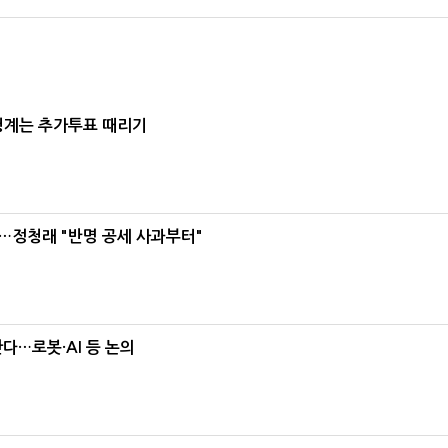
청계는 추가투표 때리기
…정청래 "반명 공세 사과부터"
난다…로봇·AI 등 논의