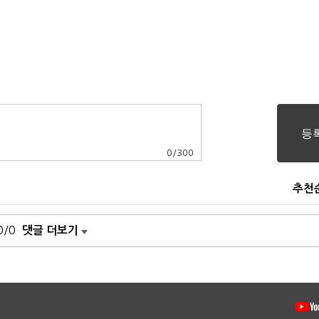
0
/
300
추천
0/0
댓글 더보기