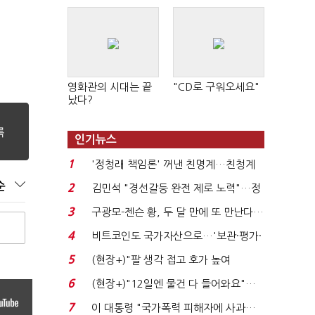
영화관의 시대는 끝
"CD로 구워오세요"
났다?
인기뉴스
1
'정청래 책임론' 꺼낸 친명계…친청계
는 추가투표 때리기...
순
2
김민석 "경선갈등 완전 제로 노력"…정
청래 "반명 공세 사...
3
구광모-젠슨 황, 두 달 만에 또 만난다…
로봇·AI 등 논...
4
비트코인도 국가자산으로…'보관·평가·
처분' 기준은 ...
5
(현장+)"팔 생각 접고 호가 높여
요"…'덜 똘똘한 한 채' 20...
6
(현장+)"12일엔 물건 다 들어와요"…
빈 매대 채우며 문 연 ...
7
이 대통령 "국가폭력 피해자에 사과…