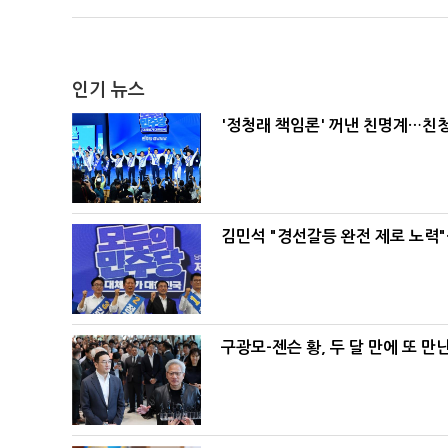
인기 뉴스
'정청래 책임론' 꺼낸 친명계…친
김민석 "경선갈등 완전 제로 노력"
구광모-젠슨 황, 두 달 만에 또 만