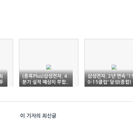
최
(종목Plus)삼성전자, 4
삼성전자, 2년 연속 '1
투
분기 실적 예상치 부합..
0-15클럽' 달성(종합)
영향 미미
이 기자의 최신글