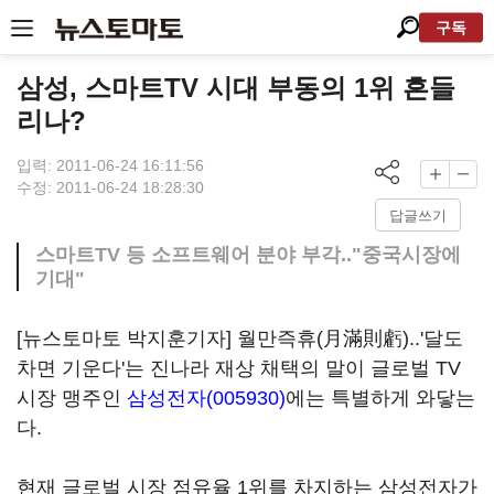
구독
삼성, 스마트TV 시대 부동의 1위 흔들
리나?
입력: 2011-06-24 16:11:56
수정: 2011-06-24 18:28:30
답글쓰기
스마트TV 등 소프트웨어 분야 부각.."중국시장에
기대"
[뉴스토마토 박지훈기자] 월만즉휴(月滿則虧)..'달도
차면 기운다'는 진나라 재상 채택의 말이 글로벌 TV
시장 맹주인
삼성전자(005930)
에는 특별하게 와닿는
다.
현재 글로벌 시장 점유율 1위를 차지하는 삼성전자가