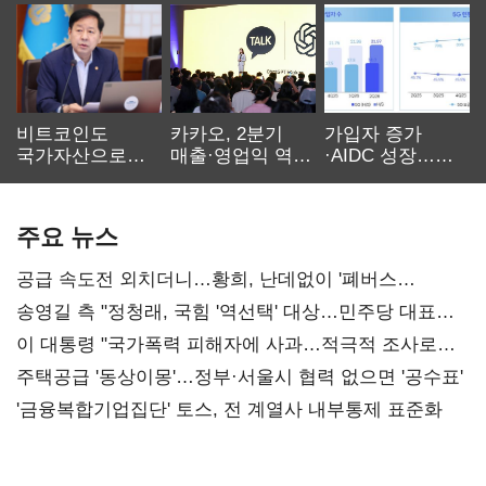
비트코인도
카카오, 2분기
가입자 증가
국가자산으로…'
매출·영업익 역대
·AIDC 성장…
보관·평가·처분'
최대…에이전트
SKT 2분기 성장
기준은 숙제
AI 수익화 관건
본궤도
주요 뉴스
공급 속도전 외치더니…황희, 난데없이 '폐버스
리모델링' 제안
송영길 측 "정청래, 국힘 '역선택' 대상…민주당 대표로
총선 지휘 못해"
이 대통령 "국가폭력 피해자에 사과…적극적 조사로
진실 밝혀야"
주택공급 '동상이몽'…정부·서울시 협력 없으면 '공수표'
'금융복합기업집단' 토스, 전 계열사 내부통제 표준화