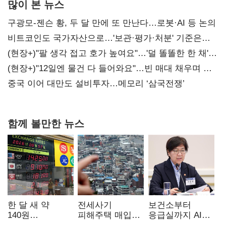
많이 본 뉴스
구광모-젠슨 황, 두 달 만에 또 만난다…로봇·AI 등 논의
비트코인도 국가자산으로…'보관·평가·처분' 기준은
숙제
(현장+)"팔 생각 접고 호가 높여요"…'덜 똘똘한 한 채'
20억 키맞추기
(현장+)"12일엔 물건 다 들어와요"…빈 매대 채우며 문
연 홈플러스
중국 이어 대만도 설비투자…메모리 ‘삼국전쟁’
함께 볼만한 뉴스
한 달 새 약
전세사기
보건소부터
140원
피해주택 매입
응급실까지 AI
급락…'역대급
1만호 돌파…
확산…지역의료