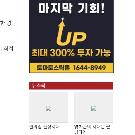
한 광
게 최적
.
뉴스북
편의점 전성시대
영화관의 시대는 끝
났다?