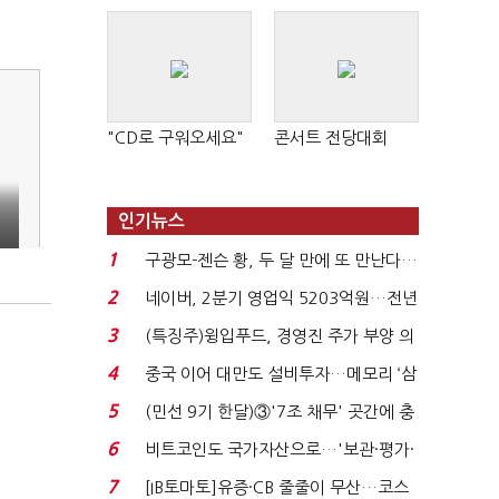
"CD로 구워오세요"
콘서트 전당대회
인기뉴스
1
구광모-젠슨 황, 두 달 만에 또 만난다…
로봇·AI 등 논...
2
네이버, 2분기 영업익 5203억원…전년
비 0.2% 감소...
3
(특징주)윙입푸드, 경영진 주가 부양 의
지에 상한가...
4
중국 이어 대만도 설비투자…메모리 ‘삼
국전쟁’
5
(민선 9기 한달)③'7조 채무' 곳간에 충
격…추미애, 20년...
6
비트코인도 국가자산으로…'보관·평가·
처분' 기준은 ...
7
[IB토마토]유증·CB 줄줄이 무산…코스