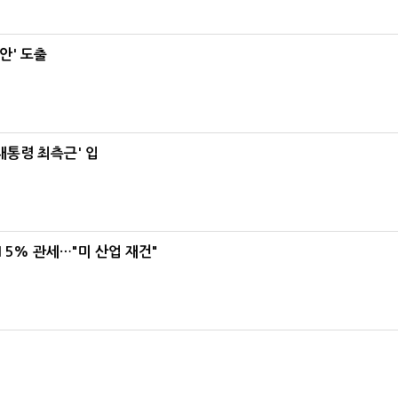
안' 도출
대통령 최측근' 입
5% 관세…"미 산업 재건"