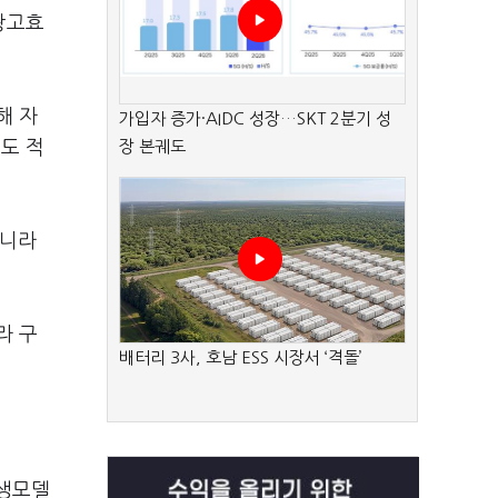
 광고효
해 자
가입자 증가·AIDC 성장…SKT 2분기 성
도 적
장 본궤도
아니라
라 구
배터리 3사, 호남 ESS 시장서 ‘격돌’
상생모델