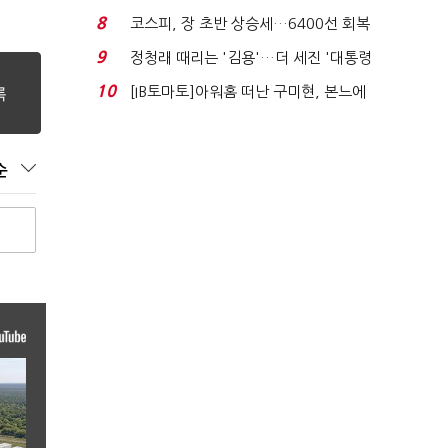
닥 벌점 급증에 ...
8
코스피, 장 초반 상승세…6400선 회복
시도
9
정청래 때리는 '김용'…더 세진 '대통령
최측근' 입...
10
[IB토마토]아워홈 떠난 구미현, 본느에
340억 베팅…가...
순