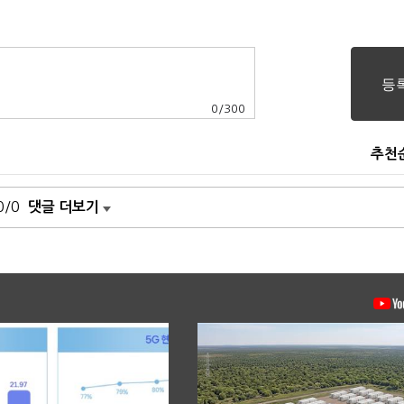
0
/
300
추천
0/0
댓글 더보기