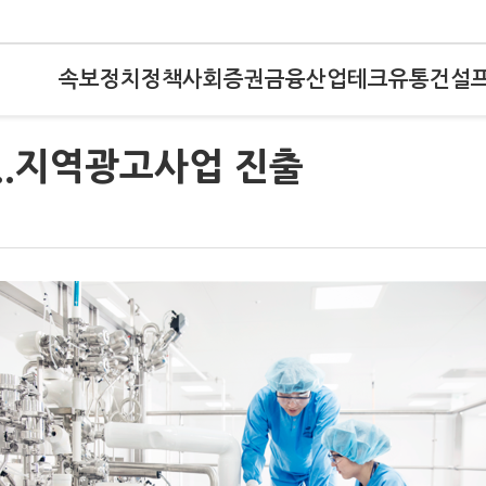
속보
정치
정책
사회
증권
금융
산업
테크
유통
건설
립..지역광고사업 진출