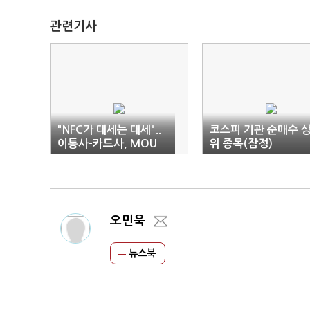
관련기사
"NFC가 대세는 대세"..
코스피 기관 순매수 
이통사-카드사, MOU
위 종목(잠정)
체결
오민욱
뉴스북