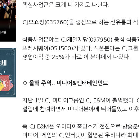
핵심사업군은 크게 네 가지로 나뉜다.
CJ오쇼핑(035760)
을 중심으로 하는 신유통과 식
식품사업분야는
CJ제일제당(097950)
중심 식품과
프레시웨이(051500)
가 있다. 식품분야는 CJ그
영업이익 중 25%가 바로 이 분야에서 나왔다.
◇ 올해 주역.. 미디어&엔터테인먼트
지난 1일 CJ 미디어그룹인 CJ E&M이 출범했다
설립에 참여하면서 미디어분야에 뛰어들었고 이후 1
즉 CJ E&M은 오미디어홀딩스가 전신으로 방송분
미디어, 게임의 CJ인터넷이 합병된 우리나라 최