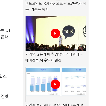
비트코인도 국가자산으로…'보관·평가·처
분' 기준은 숙제
하는
CJ
그룹내
카카오, 2분기 매출·영업익 역대 최대…
에이전트 AI 수익화 관건
림웍스
 엠넷
가입자 증가·AIDC 성장…SKT 2분기 성