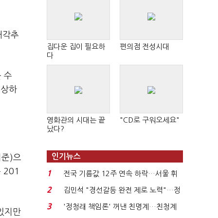
매각추
집다운 집이 필요하
편의점 전성시대
다
 수
예상하
영화관의 시대는 끝
"CD로 구워오세요"
났다?
인기뉴스
기준)으
 201
1
전국 기름값 12주 연속 하락…서울 휘
발윳값 1909원...
2
김민석 "경선갈등 완전 제로 노력"…정
청래 "반명 공세 사...
3
'정청래 책임론' 꺼낸 친명계…친청계
있지만