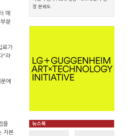
장 본궤도
터 매
대부분
구입료가
다"라
때문에
업을
뉴스북
는 자본