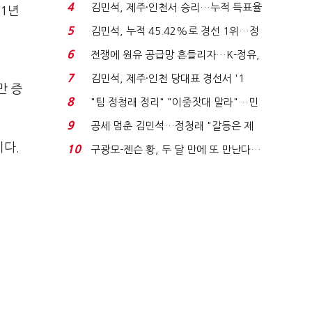
는 추가투표 때리기...
4
김민석, 제주·인천서 승리…누적 득표율
11년
'1위 탈환'(종합)...
5
김민석, 누적 45.42%로 경선 1위…정
청래와 격차 0.86%p(...
6
전쟁에 원유 공급망 흔들리자…K-정유,
에너지안보 핵심...
7
김민석, 제주·인천 당대표 경선서 '1
만 증
위'(1보)...
8
"팀 정청래 정리" "이중잣대 말라"…민
주 최고위원 계파 다...
9
공세 멈춘 김민석…정청래 "갈등은 제
가 수습"
다.
10
구광모-젠슨 황, 두 달 만에 또 만난다…
로봇·AI 등 논...