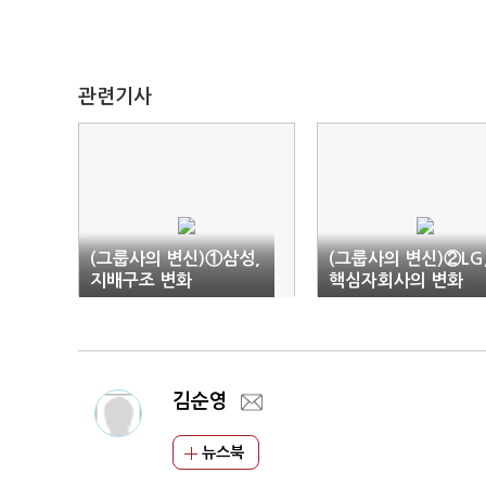
관련기사
(그룹사의 변신)①삼성,
(그룹사의 변신)②LG
지배구조 변화
핵심자회사의 변화
김순영
뉴스북