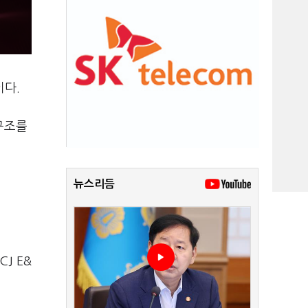
이다.
구조를
뉴스리듬
J E&