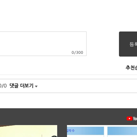
0
/
300
추천
0/0
댓글 더보기