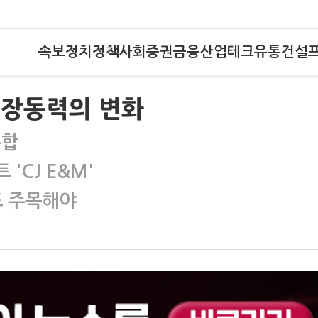
속보
정치
정책
사회
증권
금융
산업
테크
유통
건설
 성장동력의 변화
통합
'CJ E&M'
 주목해야