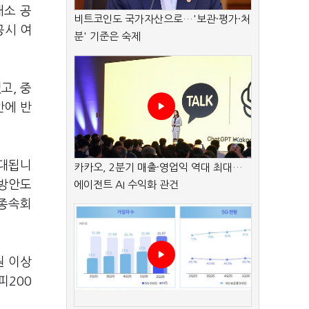
래소 공
비트코인도 국가자산으로…'보관·평가·처
공시 여
분' 기준은 숙제
고, 중
안에 반
확대됩니
카카오, 2분기 매출·영업익 역대 최대…
 방안도
에이전트 AI 수익화 관건
 종속회
원 이상
피200