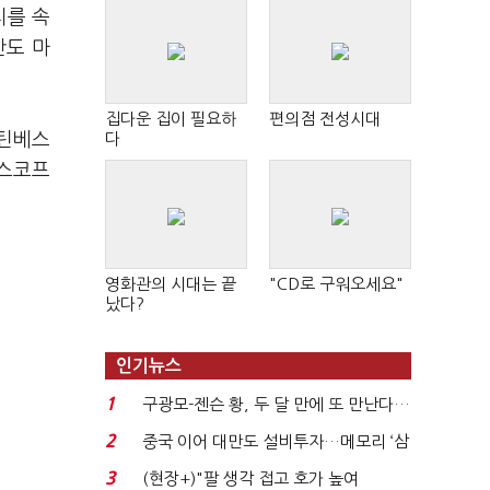
치를 속
안도 마
집다운 집이 필요하
편의점 전성시대
스틴베스
다
 스코프
영화관의 시대는 끝
"CD로 구워오세요"
났다?
인기뉴스
1
구광모-젠슨 황, 두 달 만에 또 만난다…
로봇·AI 등 논...
2
중국 이어 대만도 설비투자…메모리 ‘삼
국전쟁’
3
(현장+)"팔 생각 접고 호가 높여