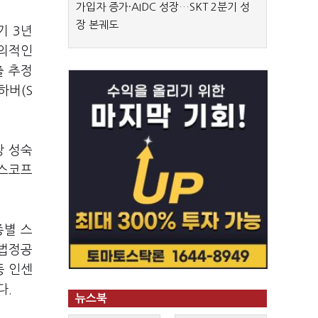
가입자 증가·AIDC 성장…SKT 2분기 성
장 본궤도
기 3년
고의적인
출 추정
하버(S
장 성숙
 스코프
종별 스
 법정공
등 인센
다.
뉴스북