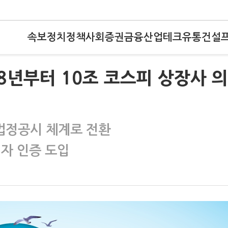
속보
정치
정책
사회
증권
금융
산업
테크
유통
건설
28년부터 10조 코스피 상장사 
법정공시 체계로 전환
3자 인증 도입