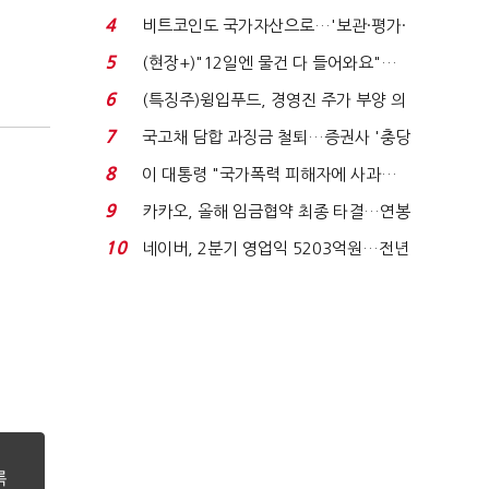
요"…'덜 똘똘한 한 채' 20...
4
비트코인도 국가자산으로…'보관·평가·
처분' 기준은 ...
5
(현장+)"12일엔 물건 다 들어와요"…
빈 매대 채우며 문 연 ...
6
(특징주)윙입푸드, 경영진 주가 부양 의
지에 상한가...
7
국고채 담합 과징금 철퇴…증권사 '충당
금 폭탄' 우려...
8
이 대통령 "국가폭력 피해자에 사과…
적극적 조사로 진...
9
카카오, 올해 임금협약 최종 타결…연봉
6.3% 인상·격려...
10
네이버, 2분기 영업익 5203억원…전년
비 0.2% 감소...