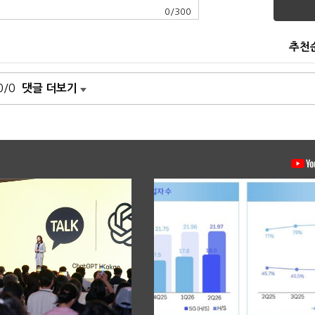
0
/
300
추천
0/0
댓글 더보기