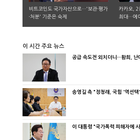
비트코인도 국가자산으로…'보관·평가
카카오, 
·처분' 기준은 숙제
최대…에이
이 시간 주요 뉴스
공급 속도전 외치더니…황희, 난
송영길 측 "정청래, 국힘 '역선
이 대통령 "국가폭력 피해자에 