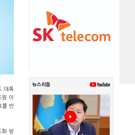
뉴스리듬
도 대폭
조원 이
요를 반
도화 방