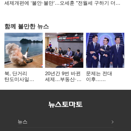
지지도 '50% 아래로'(종합)
세제개편에 ‘불안·불만’…오세훈 "전월세 구하기 더
힘들어질 것"
함께 볼만한 뉴스
북, 단거리
20년간 9번 바뀐
문제는 전대
탄도미사일
세제…부동산·
이후…
발사…안보실
상속세만
선호투표제로
"즉각 중단 촉구"
건드렸다
뒤집힐 땐
'지지층 불복'
뉴스