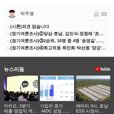
박주용
(시론)의견 없습니다
(정기여론조사)②당심·호남, 김민석-정청래 '초접전'
(정기여론조사)③2순위, 10명 중 4명 '송영길'…정청래 '한 자릿수'
(정기여론조사)④최고위원 최민희·박선원 '양강'…서미화·이성윤·임미애 뒤이어
뉴스리듬
카카오, 2분기
가입자 증가
배터리 3사, 호남
매출·영업익 역대
·AIDC 성장…
ESS 시장서