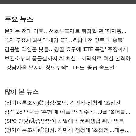
최대…에이전트
SKT 2분기 성장
‘격돌’
AI 수익화 관건
본궤도
주요 뉴스
문제는 전대 이후…선호투표제로 뒤집힐 땐 '지지층
불복'
"1차 투표서 과반" "게임 끝"…호남대전 앞두고 '충돌'
김용범 책임론 봇물…경질 요구에 'ETF 특검' 주장까지
보건소부터 응급실까지 AI 확산…지역의료 혁신 본격화
"강남사옥 부지에 청년주택"…LH도 '공급 속도전'
많이 본 뉴스
(정기여론조사)②당심·호남, 김민석-정청래 '초접전'
삼성 Z8 역대급 ‘흥행’에 애플 반격 주목…9월 ‘폴더블
대전’
(SPC 민낯)④솜방망이 처벌에 식품위생법 위반 반복
(정기여론조사)①당심, 김민석·정청래 '초접전'…대통령