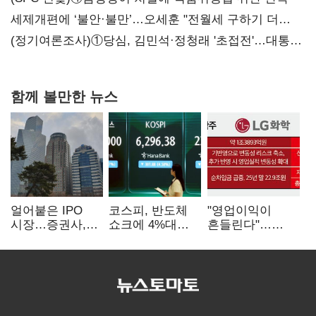
세제개편에 ‘불안·불만’…오세훈 "전월세 구하기 더
힘들어질 것"
(정기여론조사)①당심, 김민석·정청래 '초접전'…대통령
지지도 '50% 아래로'(종합)
함께 볼만한 뉴스
얼어붙은 IPO
코스피, 반도체
"영업이익이
시장…증권사,
쇼크에 4%대
흔들린다"…
하반기 '대어
급락…코스닥은
화학주, IFRS
전쟁' 기대
5거래일째 상승
18에 취약