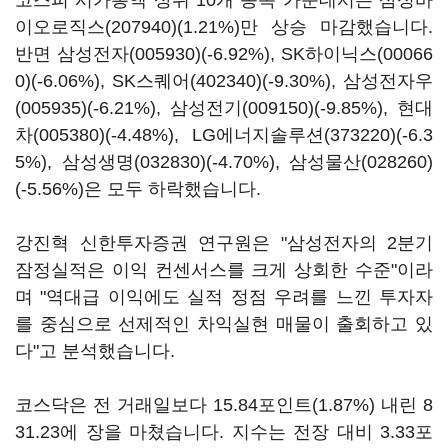
코스피 시가총액 상위 10개 종목 가운데서는
삼성바
이오로직스(207940)
(1.21%)만 상승 마감했습니다.
반면
삼성전자(005930)
(-6.92%),
SK하이닉스(00066
0)
(-6.06%),
SK스퀘어(402340)
(-9.30%),
삼성전자우
(005935)
(-6.21%),
삼성전기(009150)
(-9.85%),
현대
차(005380)
(-4.48%),
LG에너지솔루션(373220)
(-6.3
5%),
삼성생명(032830)
(-4.70%),
삼성물산(028260)
(-5.56%)은 모두 하락했습니다.
강진혁 신한투자증권 연구원은 "삼성전자의 2분기
잠정실적은 이익 컨센서스를 크게 상회한 수준"이라
며 "역대급 이익에도 실적 정점 우려를 느낀 투자자
를 중심으로 선제적인 차익실현 매물이 출회하고 있
다"고 분석했습니다.
코스닥은 전 거래일보다 15.84포인트(1.87%) 내린 8
31.23에 장을 마쳤습니다. 지수는 전장 대비 3.33포