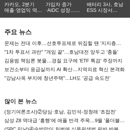
카카오, 2분기
가입자 증가
배터리 3사, 호남
매출·영업익 역대
·AIDC 성장…
ESS 시장서
최대…에이전트
SKT 2분기 성장
‘격돌’
AI 수익화 관건
본궤도
주요 뉴스
문제는 전대 이후…선호투표제로 뒤집힐 땐 '지지층
불복'
"1차 투표서 과반" "게임 끝"…호남대전 앞두고 '충돌'
김용범 책임론 봇물…경질 요구에 'ETF 특검' 주장까지
보건소부터 응급실까지 AI 확산…지역의료 혁신 본격화
"강남사옥 부지에 청년주택"…LH도 '공급 속도전'
많이 본 뉴스
(정기여론조사)②당심·호남, 김민석-정청래 '초접전'
삼성 Z8 역대급 ‘흥행’에 애플 반격 주목…9월 ‘폴더블
대전’
(SPC 민낯)④솜방망이 처벌에 식품위생법 위반 반복