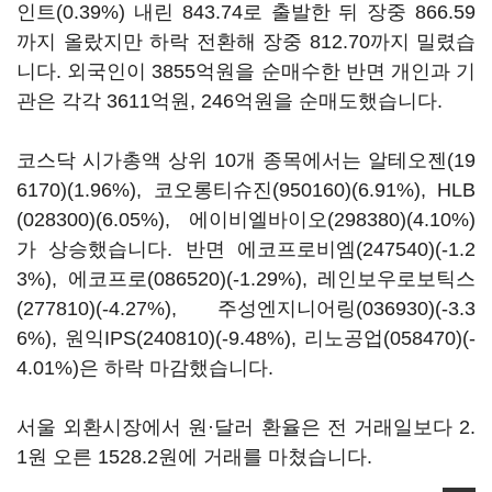
인트(0.39%) 내린 843.74로 출발한 뒤 장중 866.59
까지 올랐지만 하락 전환해 장중 812.70까지 밀렸습
니다. 외국인이 3855억원을 순매수한 반면 개인과 기
관은 각각 3611억원, 246억원을 순매도했습니다.
코스닥 시가총액 상위 10개 종목에서는
알테오젠(19
6170)
(1.96%),
코오롱티슈진(950160)
(6.91%),
HLB
(028300)
(6.05%),
에이비엘바이오(298380)
(4.10%)
가 상승했습니다. 반면
에코프로비엠(247540)
(-1.2
3%),
에코프로(086520)
(-1.29%),
레인보우로보틱스
(277810)
(-4.27%),
주성엔지니어링(036930)
(-3.3
6%),
원익IPS(240810)
(-9.48%),
리노공업(058470)
(-
4.01%)은 하락 마감했습니다.
서울 외환시장에서 원·달러 환율은 전 거래일보다 2.
1원 오른 1528.2원에 거래를 마쳤습니다.