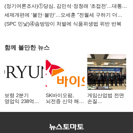
대전’
(정기여론조사)①당심, 김민석·정청래 '초접전'…대통령
지지도 '50% 아래로'(종합)
세제개편에 ‘불안·불만’…오세훈 "전월세 구하기 더
힘들어질 것"
(SPC 민낯)④솜방망이 처벌에 식품위생법 위반 반복
함께 볼만한 뉴스
보령 2분기
SK바이오팜,
게임산업법 전면
영업익 238억…
뇌전증 신약 해외
손질
전년 대비 6.2%↓
흥행 발판…
공감대…"낡은
차세대 신약 개발
규제 걷고
속도
안전장치 촘촘히
해야"