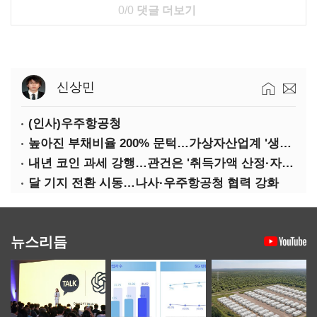
0/0
댓글 더보기
신상민
(인사)우주항공청
높아진 부채비율 200% 문턱…가상자산업계 '생존 시험대'
내년 코인 과세 강행…관건은 '취득가액 산정·자산 이동'
달 기지 전환 시동…나사·우주항공청 협력 강화
뉴스리듬