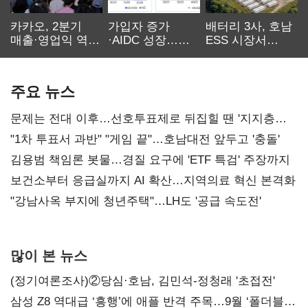
카카오, 2분기
가입자 증가
배터리 3사, 호남
매출·영업익 역대
·AIDC 성장…
ESS 시장서
최대…에이전트
SKT 2분기 성장
‘격돌’
AI 수익화 관건
본궤도
주요 뉴스
문제는 전대 이후…선호투표제로 뒤집힐 땐 '지지층
불복'
"1차 투표서 과반" "게임 끝"…호남대전 앞두고 '충돌'
김용범 책임론 봇물…경질 요구에 'ETF 특검' 주장까지
보건소부터 응급실까지 AI 확산…지역의료 혁신 본격화
"강남사옥 부지에 청년주택"…LH도 '공급 속도전'
많이 본 뉴스
(정기여론조사)②당심·호남, 김민석-정청래 '초접전'
삼성 Z8 역대급 ‘흥행’에 애플 반격 주목…9월 ‘폴더블