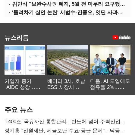
김민석 "보완수사권 폐지, 5월 전 마무리 요구했지만 당에서 늦춰"
'돌려차기 실언 논란' 서범수·진종오, 잇단 사과…"깊이 사죄"
뉴스리듬
가입자 증가
배터리 3사, 호남
다음, AI 도입에도
·AIDC 성장…
ESS 시장서
점유율 2%…
SKT 2분기 성장
‘격돌’
에이전트
본궤도
차별화가 관건
주요 뉴스
'1400조' 국유자산 통합관리…반도체 넘어 주력산업
구조혁신
성기홍 "전월세난, 세금보단 수요·공급 문제"…닥공