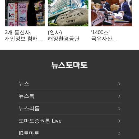
3개 통신사,
(인사)
'1400조'
개인정보 침해
해양환경공단
국유자산
면책 등 자진
통합관리…
시정…공정위
반도체 넘어
"이용자 권리
주력산업
강화"
구조혁신
뉴스
뉴스북
뉴스리듬
토마토증권통 Live
IB토마토