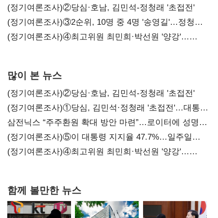
시사
(정기여론조사)②당심·호남, 김민석-정청래 '초접전'
(정기여론조사)③2순위, 10명 중 4명 '송영길'…정청래
'한 자릿수'
(정기여론조사)④최고위원 최민희·박선원 '양강'…
서미화·이성윤·임미애 뒤이어
많이 본 뉴스
(정기여론조사)②당심·호남, 김민석-정청래 '초접전'
(정기여론조사)①당심, 김민석·정청래 '초접전'…대통령
지지도 '50% 아래로'(종합)
삼전닉스 “주주환원 확대 방안 마련”…로이터에 성명
보내
(정기여론조사)⑤이 대통령 지지율 47.7%…일주일
만에 다시 40%대
(정기여론조사)④최고위원 최민희·박선원 '양강'…
서미화·이성윤·임미애 뒤이어
함께 볼만한 뉴스