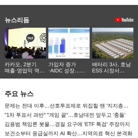
뉴스리듬
카카오, 2분기
가입자 증가
배터리 3사, 호남
매출·영업익 역대
·AIDC 성장…
ESS 시장서
최대…에이전트
SKT 2분기 성장
‘격돌’
AI 수익화 관건
본궤도
주요 뉴스
문제는 전대 이후…선호투표제로 뒤집힐 땐 '지지층
불복'
"1차 투표서 과반" "게임 끝"…호남대전 앞두고 '충돌'
김용범 책임론 봇물…경질 요구에 'ETF 특검' 주장까지
보건소부터 응급실까지 AI 확산…지역의료 혁신 본격화