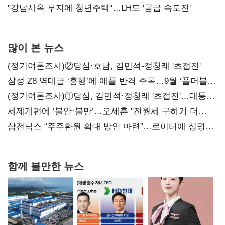
"강남사옥 부지에 청년주택"…LH도 '공급 속도전'
많이 본 뉴스
(정기여론조사)②당심·호남, 김민석-정청래 '초접전'
삼성 Z8 역대급 ‘흥행’에 애플 반격 주목…9월 ‘폴더블
대전’
(정기여론조사)①당심, 김민석·정청래 '초접전'…대통령
지지도 '50% 아래로'(종합)
세제개편에 ‘불안·불만’…오세훈 "전월세 구하기 더
힘들어질 것"
삼전닉스 “주주환원 확대 방안 마련”…로이터에 성명
보내
함께 볼만한 뉴스