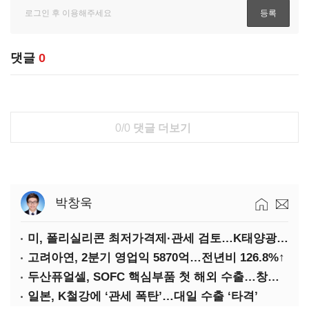
댓글
0
0/0
댓글 더보기
박창욱
미, 폴리실리콘 최저가격제·관세 검토…K태양광 입지 확대 기대
고려아연, 2분기 영업익 5870억…전년비 126.8%↑
두산퓨얼셀, SOFC 핵심부품 첫 해외 수출…창사 이래 최대 규모
일본, K철강에 ‘관세 폭탄’…대일 수출 ‘타격’