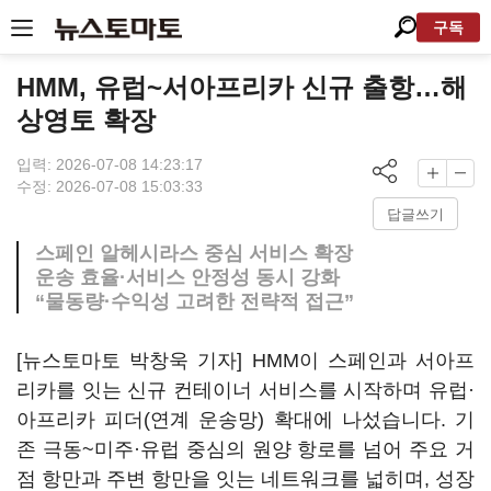
구독
HMM, 유럽~서아프리카 신규 출항…해
상영토 확장
입력: 2026-07-08 14:23:17
수정: 2026-07-08 15:03:33
답글쓰기
스페인 알헤시라스 중심 서비스 확장
운송 효율·서비스 안정성 동시 강화
“물동량·수익성 고려한 전략적 접근”
[뉴스토마토 박창욱 기자] HMM이 스페인과 서아프
리카를 잇는 신규 컨테이너 서비스를 시작하며 유럽·
아프리카 피더(연계 운송망) 확대에 나섰습니다. 기
존 극동~미주·유럽 중심의 원양 항로를 넘어 주요 거
점 항만과 주변 항만을 잇는 네트워크를 넓히며, 성장