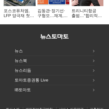
포스코퓨처엠,
김동관·정기선·
트리니티항공
LFP 양극재 첫
구형모…재계,
출범…“합리적
대규모 공급…
1980년대생
가격·기대 이상
ESS 시장 공략
전성시대
서비스로 승부”
뉴스
뉴스북
뉴스리듬
토마토증권통 Live
IB토마토