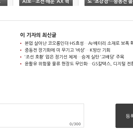
르
AI로…조선·해운 ‘AX 혁
도 '초강경'…중동전 출
신’ 속도
구 '깜깜'
이 기자의 최신글
본업 살아난 코오롱인더·HS효성…AI·배터리 소재로 보폭 
중동전 장기화에 미 무기고 ‘비상’…K방산 기회
‘조선 호황’ 업은 정기선 체제…승계 실탄 ‘고배당’ 주목
윤활유 위험물 물류 현장도 무인화…GS칼텍스, 디지털 전
0
/
300