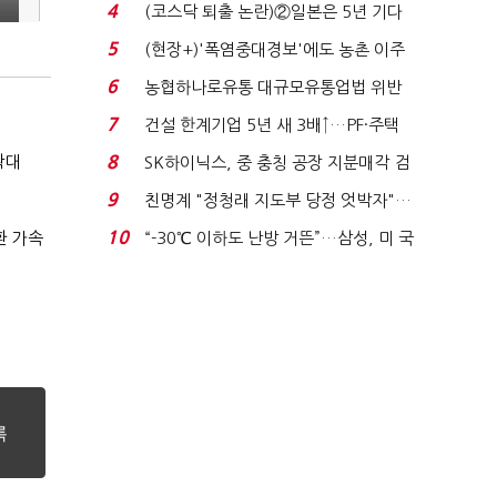
플러스 사태 여파...
4
(코스닥 퇴출 논란)②일본은 5년 기다
려주는데 우리는 ...
5
(현장+)'폭염중대경보'에도 농촌 이주
노동자는 강행군…'야...
6
농협하나로유통 대규모유통업법 위반
적발…공정위, 과...
7
건설 한계기업 5년 새 3배↑…PF·주택
침체에 재무 ...
확대
8
SK하이닉스, 중 충칭 공장 지분매각 검
토?…“확정된 바...
9
친명계 "정청래 지도부 당정 엇박자"…
친청계 "신천지 오...
10
환 가속
“-30℃ 이하도 난방 거뜬”…삼성, 미 국
립연구소와 개...