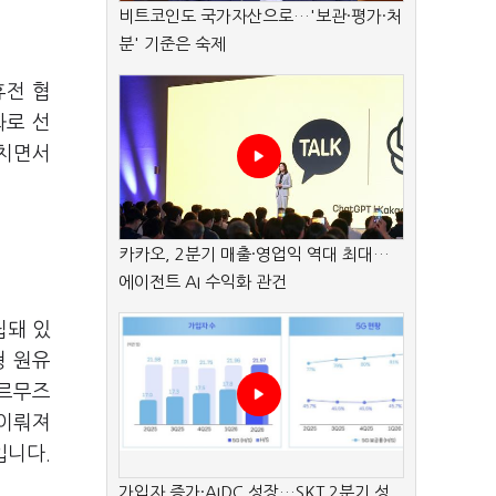
비트코인도 국가자산으로…'보관·평가·처
분' 기준은 숙제
휴전 협
화로 선
겹치면서
카카오, 2분기 매출·영업익 역대 최대…
에이전트 AI 수익화 관건
립돼 있
형 원유
호르무즈
 이뤄져
입니다.
가입자 증가·AIDC 성장…SKT 2분기 성