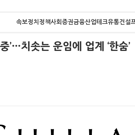
속보
정치
정책
사회
증권
금융
산업
테크
유통
건설
중’…치솟는 운임에 업계 ‘한숨’