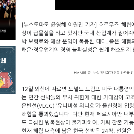
[뉴스토마토 윤영혜·이원진 기자] 호르무즈 해협
상이 급물살을 타고 있지만 국내 산업계가 짊어져
박 보험료와 해상 운임이 폭등한 데다, 좁은 해
해운·정유업계의 경영 불확실성은 쉽게 해소되지 
HMM의 ‘유니버설 위너호’가 원유 하역을 위
12일 외신에 따르면 도널드 트럼프 미국 대통령의
는 민간 선박들의 무사 귀환에 대한 기대감이 고
운반선(VLCC) ‘유니버설 위너호’가 울산항에 입
해협을 통과했습니다. 다만 현재 페르시아만 내부에
도 극심한 병목현상이 불가피하며, 기뢰 잔존 가
현재 해협 내측에 남은 한국 선박은 24척, 선원은 