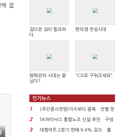
밖에 없
집다운 집이 필요하
편의점 전성시대
다
영화관의 시대는 끝
"CD로 구워오세요"
났다?
인기뉴스
1
(주간증시전망)지수보다 종목…선별 장
세 이어진다...
2
SK하이닉스 통합노조 신설 추진…구성
원간 성과급 불...
3
대형마트 2분기 판매 9.4% 감소…홈
엘