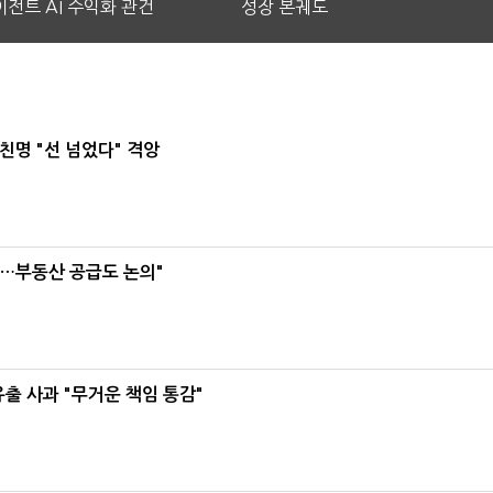
전트 AI 수익화 관건
성장 본궤도
친명 "선 넘었다" 격앙
리…부동산 공급도 논의"
유출 사과 "무거운 책임 통감"