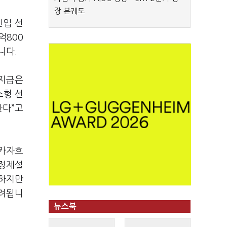
장 본궤도
진입 선
억800
니다.
 지급은
소형 선
한다”고
 카자흐
 정제설
재하지만
우려됩니
뉴스북