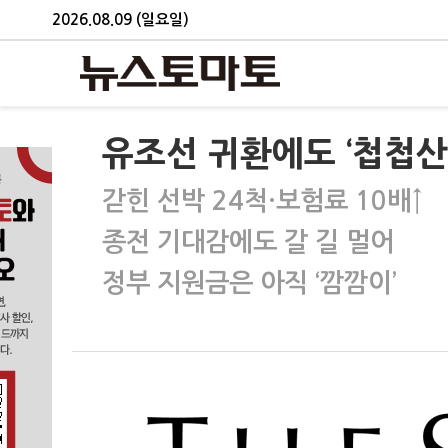
2026.08.09 (일요일)
유조선 귀환에도 ‘첩첩산
갇힌 선박 24척·보험료 10배↑
종전 기대감에도 갈 길 멀어
정부 지원금은 아직 ‘깜깜이’