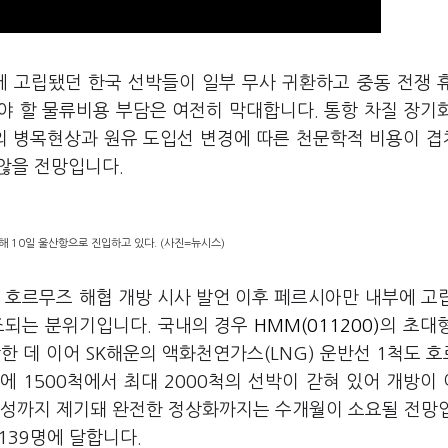
에 고립됐던 한국 선박들이 일부 무사 귀환하고 중동 전쟁 
야 할 물류비용 부담은 여전히 막대합니다. 통항 차질 장기
협의 병목현상과 원유 도입선 변경에 따른 천문학적 비용이 
않을 전망입니다.
해 10일 울산항으로 진입하고 있다. (사진=뉴시스)
 호르무즈 해협 개방 시사 발언 이후 페르시아만 내부에 고
조되는 분위기입니다. 국내의 경우
HMM(011200)
의 초대
항한 데 이어 SK해운의 액화천연가스(LNG) 운반선 1척도 
 1500척에서 최대 2000척의 선박이 갇혀 있어 개방이
능성까지 제기돼 완전한 정상화까지는 수개월이 소요될 전망
139명에 달합니다.