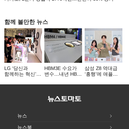
함께 볼만한 뉴스
LG ‘당신과
HBM3E 수요가
삼성 Z8 역대급
함께하는 혁신’…
변수…내년 HBM
‘흥행’에 애플
IFA서 ‘차세대 AI
왕좌 노리는 삼성
반격 주목…9월
홈’ 비전 공개
‘폴더블 대전’
뉴스
뉴스북