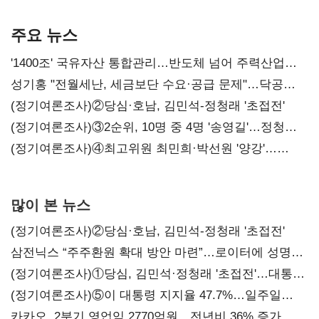
본궤도
차별화가 관건
주요 뉴스
'1400조' 국유자산 통합관리…반도체 넘어 주력산업
구조혁신
성기홍 "전월세난, 세금보단 수요·공급 문제"…닥공
시사
(정기여론조사)②당심·호남, 김민석-정청래 '초접전'
(정기여론조사)③2순위, 10명 중 4명 '송영길'…정청래
'한 자릿수'
(정기여론조사)④최고위원 최민희·박선원 '양강'…
서미화·이성윤·임미애 뒤이어
많이 본 뉴스
(정기여론조사)②당심·호남, 김민석-정청래 '초접전'
삼전닉스 “주주환원 확대 방안 마련”…로이터에 성명
보내
(정기여론조사)①당심, 김민석·정청래 '초접전'…대통령
지지도 '50% 아래로'(종합)
(정기여론조사)⑤이 대통령 지지율 47.7%…일주일
만에 다시 40%대
카카오, 2분기 영업익 2770억원…전년비 36% 증가