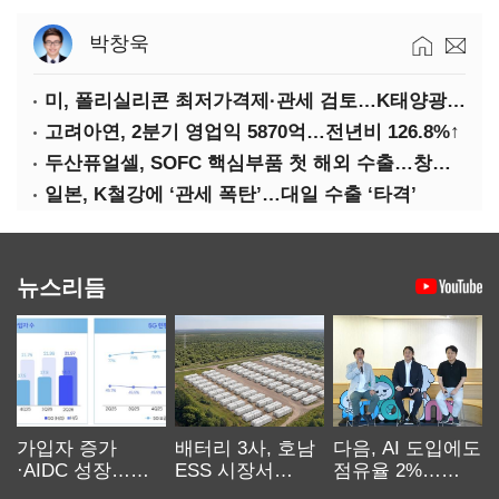
박창욱
미, 폴리실리콘 최저가격제·관세 검토…K태양광 입지 확대 기대
고려아연, 2분기 영업익 5870억…전년비 126.8%↑
두산퓨얼셀, SOFC 핵심부품 첫 해외 수출…창사 이래 최대 규모
일본, K철강에 ‘관세 폭탄’…대일 수출 ‘타격’
뉴스리듬
가입자 증가
배터리 3사, 호남
다음, AI 도입에도
·AIDC 성장…
ESS 시장서
점유율 2%…
SKT 2분기 성장
‘격돌’
에이전트