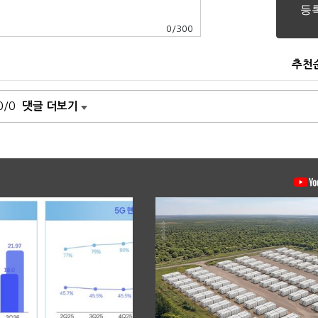
0
/
300
추천
0/0
댓글 더보기