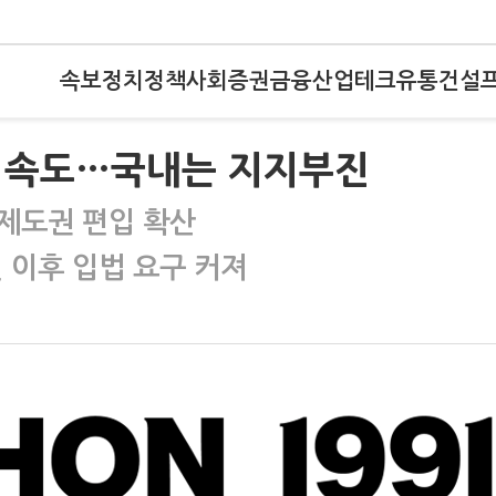
속보
정치
정책
사회
증권
금융
산업
테크
유통
건설
 속도…국내는 지지부진
제도권 편입 확산
 이후 입법 요구 커져