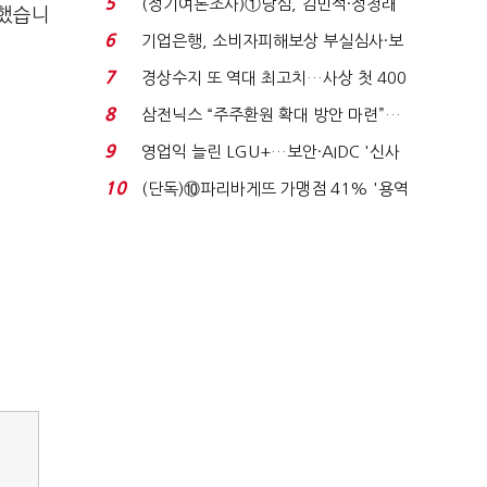
5
(정기여론조사)①당심, 김민석·정청래
적했습니
'초접전'…대통령 ...
6
기업은행, 소비자피해보상 부실심사·보
이스피싱 공시 ...
7
경상수지 또 역대 최고치…사상 첫 400
억달러에 '3% 성...
8
삼전닉스 “주주환원 확대 방안 마련”…
로이터에 성명...
9
영업익 늘린 LGU+…보안·AIDC '신사
업 드라이브'...
10
(단독)⑩파리바게뜨 가맹점 41% '용역
제빵기사 없어'…고...