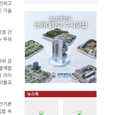
추진하고
인 기술
국경 간
는 우려
라와 금
급결제법
이 라이
테이블코
뉴스북
자산기본
입법 속