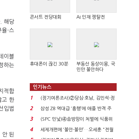
콘서트 전당대회
AI 인재 쟁탈전
. 해당
규율·스
스테이블
휴대폰이 끊긴 30분
부동산 동상이몽, 국
 정하는
민만 불안하다
인기뉴스
 지적합
1
(정기여론조사)②당심·호남, 김민석-정
않고 한
청래 '초접전'...
 선입법
2
삼성 Z8 역대급 ‘흥행’에 애플 반격 주
목…9월 ‘폴...
3
(SPC 민낯)④솜방망이 처벌에 식품위
생법 위반 반복...
4
세제개편에 ‘불안·불만’…오세훈 "전월
 안 된
세 구하기 더 ...