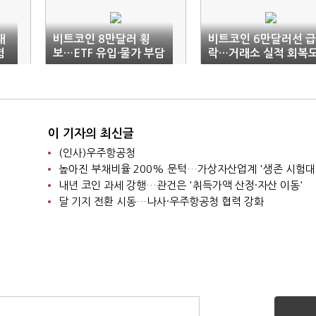
내
비트코인 8만달러 횡
비트코인 6만달러선 급
험
보…ETF 유입·물가 부담
락…거래소 실적 회복
변수
요원
이 기자의 최신글
(인사)우주항공청
높아진 부채비율 200% 문턱…가상자산업계 '생존 시험대
내년 코인 과세 강행…관건은 '취득가액 산정·자산 이동'
달 기지 전환 시동…나사·우주항공청 협력 강화