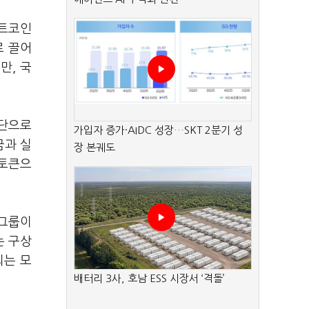
비트코인
로 끌어
만, 국
수단으로
가입자 증가·AIDC 성장…SKT 2분기 성
금과 실
장 본궤도
 토큰으
 그룹이
는 구상
되는 모
배터리 3사, 호남 ESS 시장서 ‘격돌’