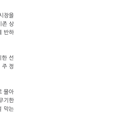
 시장을
기존 상
에 반하
기한 선
 주 정
로 몰아
“무기한
걸 막는