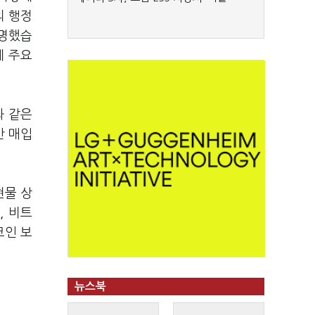
의 행정
서명했습
게 주요
과 같은
간 매입
현물 상
, 비트
코인 보
뉴스북