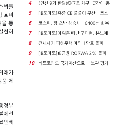
지에 상한가...
4
(민선 9기 한달)③'7조 채무' 곳간에 충
어스법을
격…추미애, 20년...
5
[IB토마토]유증·CB 줄줄이 무산…코스
입 ▲비
닥 벌점 급증에 ...
원을 통
6
코스피, 장 초반 상승세…6400선 회복
시도
 실현하
7
[IB토마토]아워홈 떠난 구미현, 본느에
340억 베팅…가...
8
전세사기 피해주택 매입 1만호 돌파…
누적 피해자 4만2...
9
[IB토마토]JB금융 RORWA 2% 돌파…
실적 견인은 은행 ...
10
비트코인도 국가자산으로…'보관·평가·
처분' 기준은 ...
 거래가
상품 체
 행정부
정부에선
 코인베