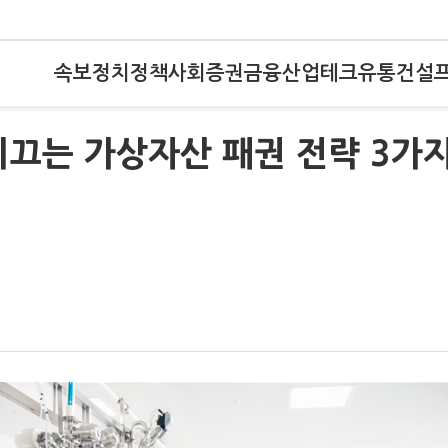
속보
정치
정책
사회
증권
금융
산업
테크
유통
건설
이끄는 가상자산 패권 전략 3가