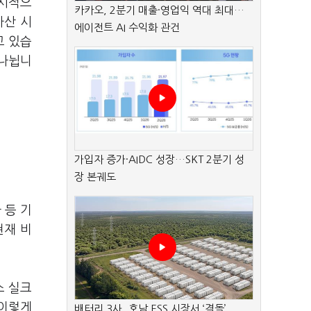
명시적으
카카오, 2분기 매출·영업익 역대 최대…
자산 시
에이전트 AI 수익화 관건
고 있습
 나뉩니
가입자 증가·AIDC 성장…SKT 2분기 성
장 본궤도
 등 기
현재 비
스 실크
 이렇게
배터리 3사, 호남 ESS 시장서 ‘격돌’