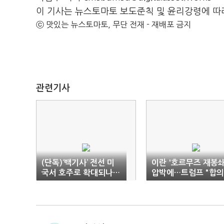
이 기사는 뉴스토마토 보도준칙 및 윤리강령에 따
ⓒ 맛있는 뉴스토마토, 무단 전재 - 재배포 금지
관련기사
(단독)‘백기사’ 전선 미
이란 '호르무즈 재봉쇄
국서 호주로 확대되나…
압박에…트럼프 "합의
고려아연 글로벌 우군
불발시 미국이 통행료
진영 확장세
부과"