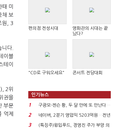
한때 미
국채 보
원, 3
편의점 전성시대
영화관의 시대는 끝
났다?
습니다.
스테이블
 스테이
"CD로 구워오세요"
콘서트 전당대회
, 2위
인기뉴스
0위권을
1
구광모-젠슨 황, 두 달 만에 또 만난다…
간 부문
로봇·AI 등 논...
를 억제
2
네이버, 2분기 영업익 5203억원…전년
비 0.2% 감소...
3
(특징주)윙입푸드, 경영진 주가 부양 의