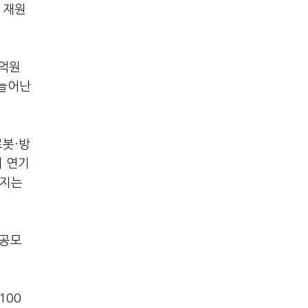
 재원
8억원
 늘어난
로봇·방
이 연기
까지는
 공모
100