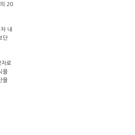
의 20
동차 내
보단
감자로
식을
단을