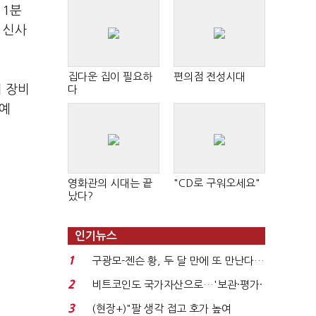
 1분
 신사
집다운 집이 필요하
편의점 전성시대
러 장비
다
 예
영화관의 시대는 끝
"CD로 구워오세요"
났다?
인기뉴스
1
구광모-젠슨 황, 두 달 만에 또 만난다…
로봇·AI 등 논...
2
비트코인도 국가자산으로…'보관·평가·
처분' 기준은 ...
3
(현장+)"팔 생각 접고 호가 높여