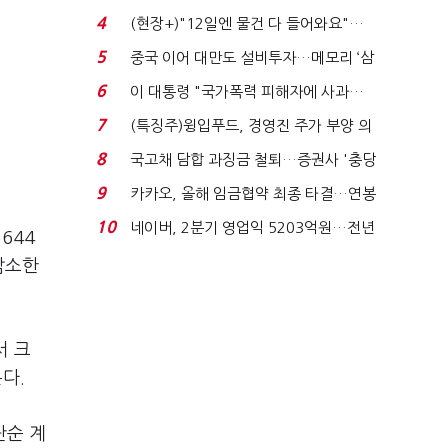
요"…'덜 똘똘한 한 채' 20...
4
(현장+)"12일엔 물건 다 들어와요"…
빈 매대 채우며 문 연 ...
5
중국 이어 대만도 설비투자…메모리 ‘삼
국전쟁’
6
이 대통령 "국가폭력 피해자에 사과…
적극적 조사로 진...
7
(특징주)윙입푸드, 경영진 주가 부양 의
지에 상한가...
8
국고채 담합 과징금 철퇴…증권사 '충당
금 폭탄' 우려...
9
카카오, 올해 임금협약 최종 타결…연봉
6.3% 인상·격려...
10
네이버, 2분기 영업익 5203억원…전년
644
비 0.2% 감소...
감소한
서 크
다.
단순 계