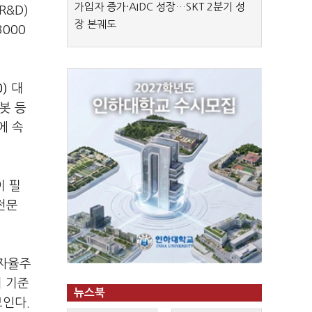
가입자 증가·AIDC 성장…SKT 2분기 성
R&D)
장 본궤도
000
)
대
봇 등
에 속
이 필
전문
 자율주
기 기준
뉴스북
보인다.