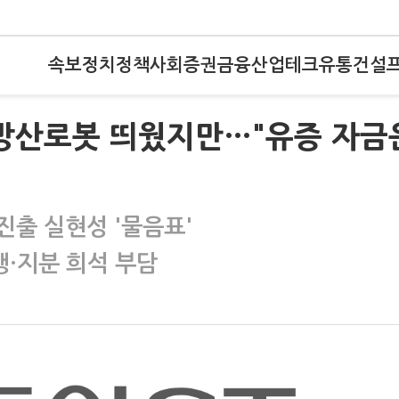
속보
정치
정책
사회
증권
금융
산업
테크
유통
건설
 방산로봇 띄웠지만…"유증 자금
진출 실현성 '물음표'
행·지분 희석 부담