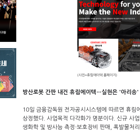
(사진=휴림에이텍 홈페이지)
방산로봇 간판 내건 휴림에이텍…실현은 '아리송'
10일 금융감독원 전자공시시스템에 따르면 휴림에
상정했다. 사업목적 다각화가 명분이다. 신규 사업
생화학 및 방사능 측정·보호장비 판매, 폭발물처리