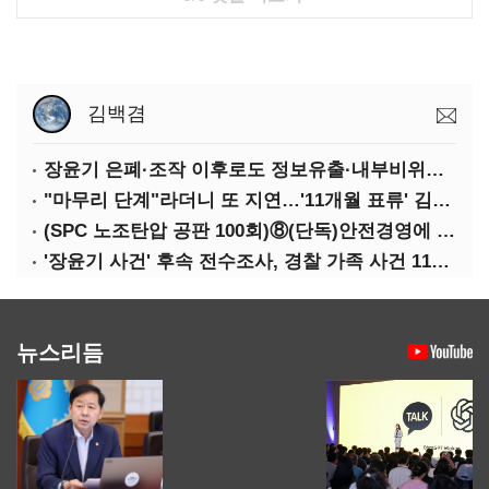
김백겸
장윤기 은폐·조작 이후로도 정보유출·내부비위…경찰 신뢰는 어디에
"마무리 단계"라더니 또 지연…'11개월 표류' 김병기 수사
(SPC 노조탄압 공판 100회)⑧(단독)안전경영에 '천억' 투자했다던 SPC…'산재' 다시 늘었다
'장윤기 사건' 후속 전수조사, 경찰 가족 사건 117건…"44건 이관"
뉴스리듬