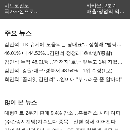
비트코인도
카카오, 2분기
국가자산으로…'
매출·영업익 역대
보관·평가·처분'
최대…에이전트
기준은 숙제
AI 수익화 관건
주요 뉴스
김민석 "TK 유세에 도움되는 당대표"…정청래 "벌써
대표된 양 당직 배분"
46.01% 대 44.53%…김민석·정청래 '초박빙'(종합)
김민석 누적 46.01%…'격전지' 호남 앞두고 1위 지켰다
(2보)
김민석, 강원·대구·경북서 48.54%…1위 수성(1보)
최민희 "골리앗 김민석"…임미애 "부끄러운 줄 알아야"
많이 본 뉴스
대형마트 2분기 판매 9.4% 감소…홈플러스 사태 여파
(주간증시전망)지수보다 종목…선별 장세 이어진다