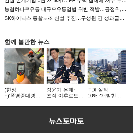
건설 한계기업 5년 새 3배↑…PF·주택 침체에 재무 부담
확대
농협하나로유통 대규모유통업법 위반 적발…공정위,
과징금 4억6200만원 부과
SK하이닉스 통합노조 신설 추진…구성원 간 성과급
불만 확산
함께 볼만한 뉴스
(현장
장윤기 은폐·
'FDI 실적
+)'폭염중대경보'
조작 이후로도
10%'·'개발현안
에도 농촌
정보유출·
산적'…
이주노동자는
내부비위…경찰
인천경제청장
강행군…'야외작
신뢰는 어디에
구원투수 찾기
업 중지' 권고도
무시