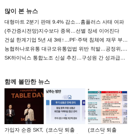
많이 본 뉴스
대형마트 2분기 판매 9.4% 감소…홈플러스 사태 여파
(주간증시전망)지수보다 종목…선별 장세 이어진다
건설 한계기업 5년 새 3배↑…PF·주택 침체에 재무 부담
확대
농협하나로유통 대규모유통업법 위반 적발…공정위,
과징금 4억6200만원 부과
SK하이닉스 통합노조 신설 추진…구성원 간 성과급
불만 확산
함께 볼만한 뉴스
가입자 순증 SKT,
(코스닥 퇴출
(코스닥 퇴출