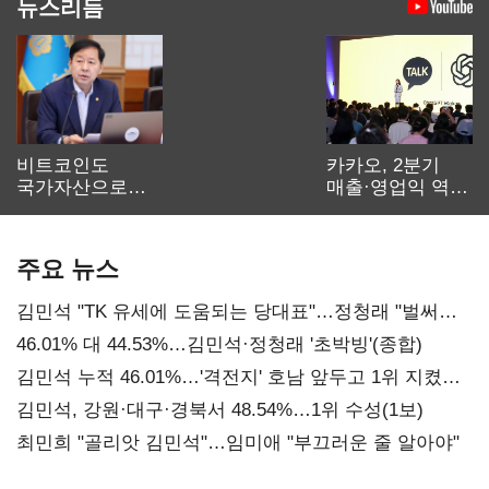
뉴스리듬
비트코인도
카카오, 2분기
국가자산으로…'
매출·영업익 역대
보관·평가·처분'
최대…에이전트
기준은 숙제
AI 수익화 관건
주요 뉴스
김민석 "TK 유세에 도움되는 당대표"…정청래 "벌써
대표된 양 당직 배분"
46.01% 대 44.53%…김민석·정청래 '초박빙'(종합)
김민석 누적 46.01%…'격전지' 호남 앞두고 1위 지켰다
(2보)
김민석, 강원·대구·경북서 48.54%…1위 수성(1보)
최민희 "골리앗 김민석"…임미애 "부끄러운 줄 알아야"