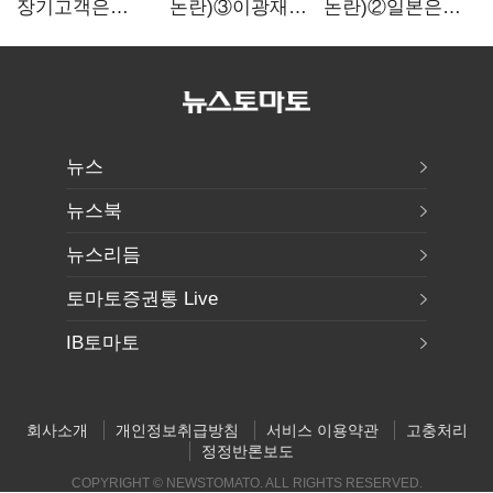
장기고객은
논란)③이광재
논란)②일본은
CEO가 직접
"과속 잡더라도
5년
챙긴다
자동차 없애지는
기다려주는데
말아야"
우리는 당장
퇴출?…
시간만으론
부족한 코스닥
구하기
뉴스
뉴스북
뉴스리듬
토마토증권통 Live
IB토마토
회사소개
개인정보취급방침
서비스 이용약관
고충처리
정정반론보도
COPYRIGHT © NEWSTOMATO. ALL RIGHTS RESERVED.