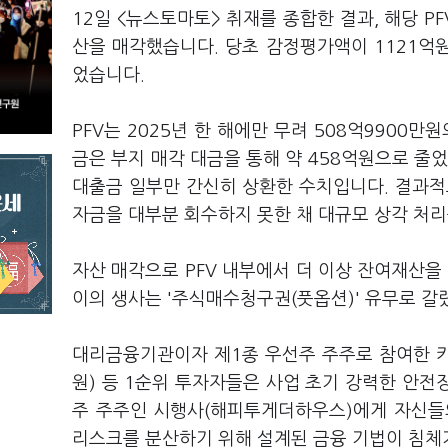
12일 <뉴스토마토> 취재를 종합한 결과, 해당 P
산을 매각했습니다. 당초 감정평가액이 1121억
었습니다.
PFV는 2025년 한 해에만 무려 508억9900
금은 부지 매각 대금을 통해 약 458억원으로 줄
대출금 일부만 간신히 상환한 수치입니다. 결과적
자금을 대부분 회수하지 못한 채 대규모 상각 처리
자산 매각으로 PFV 내부에서 더 이상 잔여재산을 
이의 생사는 '주식매수청구권(풋옵션)' 유무로 갈
대리금융기관이자 제1종 우선주 주주로 참여한 키
원) 등 1순위 투자자들은 사업 초기 강력한 안전장
주 주주인 시행사(해피투게더하우스)에게 자신들의
리스크를 분산하기 위해 설계된 금융 기법이 침체