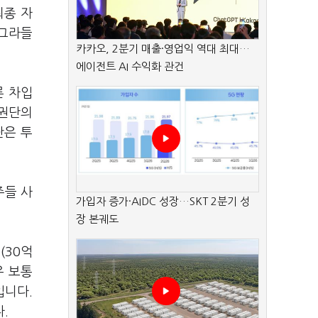
최종 자
쪼그라들
카카오, 2분기 매출·영업익 역대 최대…
에이전트 AI 수익화 관건
론 차입
채권단의
단은 투
주들 사
가입자 증가·AIDC 성장…SKT 2분기 성
장 본궤도
(30억
우 보통
입니다.
.