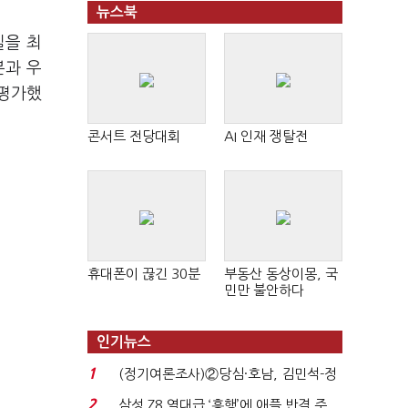
뉴스북
실을 최
분과 우
 평가했
콘서트 전당대회
AI 인재 쟁탈전
휴대폰이 끊긴 30분
부동산 동상이몽, 국
민만 불안하다
인기뉴스
1
(정기여론조사)②당심·호남, 김민석-정
청래 '초접전'...
2
삼성 Z8 역대급 ‘흥행’에 애플 반격 주