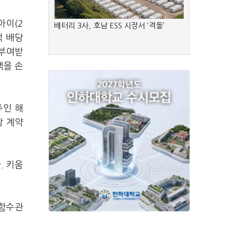
아이(2
배터리 3사, 호남 ESS 시장서 ‘격돌’
적 배당
 부여받
액을 손
주인 해
상 계약
. 키움
 함수관