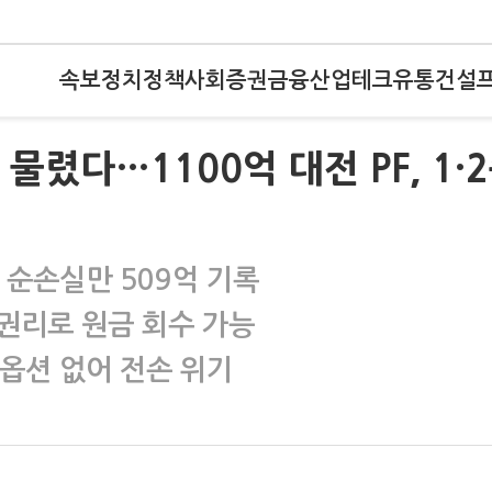
속보
정치
정책
사회
증권
금융
산업
테크
유통
건설
물렸다…1100억 대전 PF, 1·
 순손실만 509억 기록
 권리로 원금 회수 가능
풋옵션 없어 전손 위기