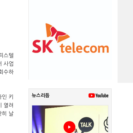
오피스텔
서 사업
 회수하
뉴스리듬
사인 키
이 열려
란히 날