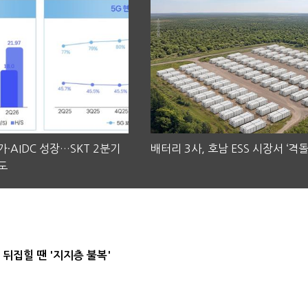
·AIDC 성장…SKT 2분기
배터리 3사, 호남 ESS 시장서 ‘격돌
도
뒤집힐 땐 '지지층 불복'