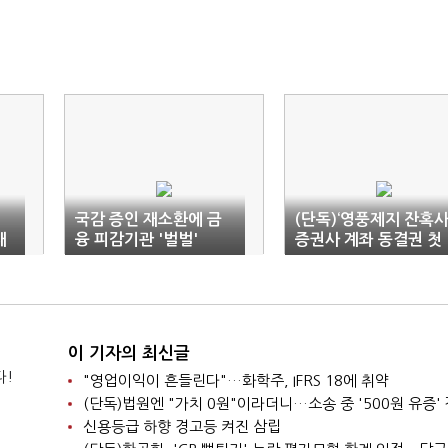
국감 증인 재소환에 금
(단독)‘영풍제지 잔혹사
대
융 피감기관 '벌벌'
증권사 계좌 동결권 첫
고법 가이드 나온다
이 기자의 최신글
다!
"영업이익이 흔들린다"…화학주, IFRS 18에 취약
신용등급 하향 경고등 켜진 삼립