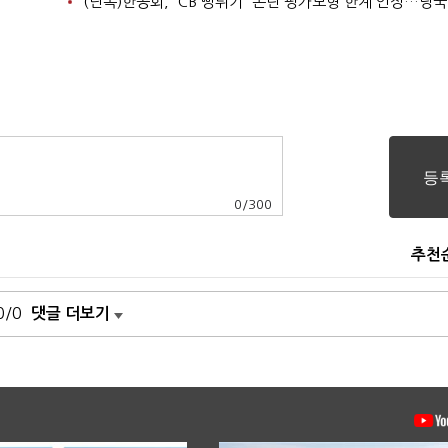
0
/
300
추천
0/0
댓글 더보기