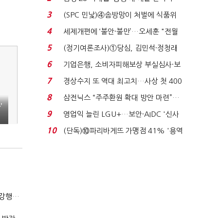
목…9월 ‘폴...
3
(SPC 민낯)④솜방망이 처벌에 식품위
생법 위반 반복...
4
세제개편에 ‘불안·불만’…오세훈 "전월
세 구하기 더 ...
5
(정기여론조사)①당심, 김민석·정청래
'초접전'…대통령 ...
6
기업은행, 소비자피해보상 부실심사·보
이스피싱 공시 ...
7
경상수지 또 역대 최고치…사상 첫 400
억달러에 '3% 성...
8
삼전닉스 “주주환원 확대 방안 마련”…
’
로이터에 성명...
9
영업익 늘린 LGU+…보안·AIDC '신사
업 드라이브'...
10
(단독)⑩파리바게뜨 가맹점 41% '용역
제빵기사 없어'…고...
(단독)법원엔 "가치 0원"이라더니…소송 중 '500원 유증' 강행한 라인게임즈