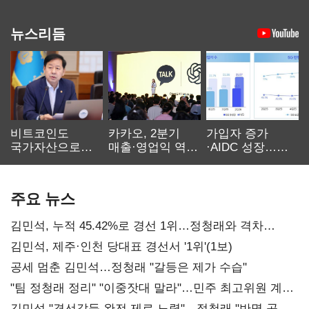
뉴스리듬
비트코인도
카카오, 2분기
가입자 증가
국가자산으로…'
매출·영업익 역대
·AIDC 성장…
보관·평가·처분'
최대…에이전트
SKT 2분기 성장
기준은 숙제
AI 수익화 관건
본궤도
주요 뉴스
김민석, 누적 45.42%로 경선 1위…정청래와 격차
0.86%p(2보)
김민석, 제주·인천 당대표 경선서 '1위'(1보)
공세 멈춘 김민석…정청래 "갈등은 제가 수습"
"팀 정청래 정리" "이중잣대 말라"…민주 최고위원 계파
다툼 격화
김민석 "경선갈등 완전 제로 노력"…정청래 "반명 공세