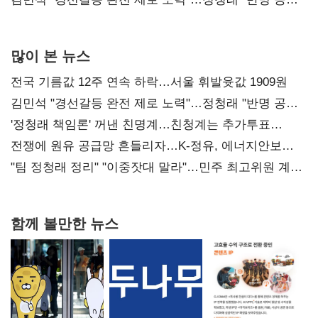
사과부터"
많이 본 뉴스
전국 기름값 12주 연속 하락…서울 휘발윳값 1909원
김민석 "경선갈등 완전 제로 노력"…정청래 "반명 공세
사과부터"
'정청래 책임론' 꺼낸 친명계…친청계는 추가투표
때리기
전쟁에 원유 공급망 흔들리자…K-정유, 에너지안보
핵심으로 재부상
"팀 정청래 정리" "이중잣대 말라"…민주 최고위원 계파
다툼 격화
함께 볼만한 뉴스