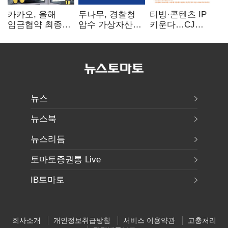
카카오, 올해
두나무, 경찰청
티빙·콘텐츠 IP
임금협약 최종
압수 가상자산
키운다…CJ
타결…연봉 6.3%
보관 맡는다…
ENM, 하반기
인상·격려금
커스터디 사업
글로벌 확장 가속
300만원
최종 낙찰
뉴스
뉴스북
뉴스리듬
토마토증권통 Live
IB토마토
회사소개
개인정보취급방침
서비스 이용약관
고충처리