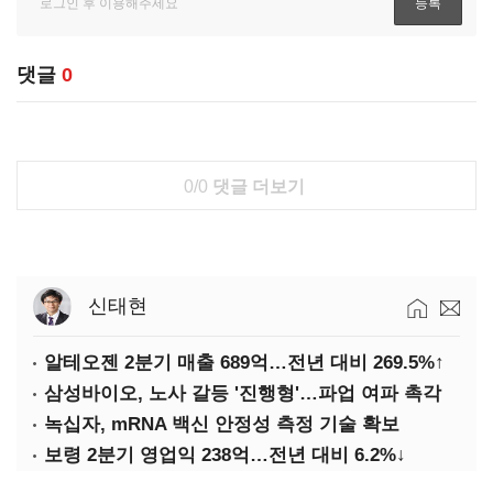
댓글
0
0/0
댓글 더보기
신태현
알테오젠 2분기 매출 689억…전년 대비 269.5%↑
삼성바이오, 노사 갈등 '진행형'…파업 여파 촉각
녹십자, mRNA 백신 안정성 측정 기술 확보
보령 2분기 영업익 238억…전년 대비 6.2%↓