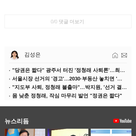
0/0
댓글 더보기
김성은
"당권은 짧다" 광주서 터진 '정청래 사퇴론'…최고위 '아수라장'
서울시장 선거의 '경고'…2030·부동산 놓치면 '총선도 대선도' 패배
"지도부 사퇴, 정청래 불출마"…박지원, '선거 결과 책임' 강조
몸 낮춘 정청래, 작심 마무리 발언 "정권은 짧다"
뉴스리듬