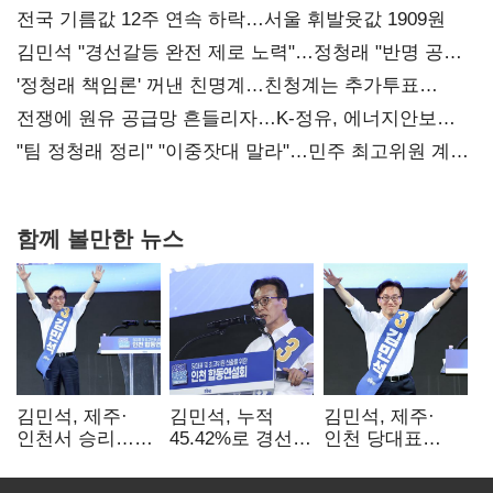
전국 기름값 12주 연속 하락…서울 휘발윳값 1909원
김민석 "경선갈등 완전 제로 노력"…정청래 "반명 공세
사과부터"
'정청래 책임론' 꺼낸 친명계…친청계는 추가투표
때리기
전쟁에 원유 공급망 흔들리자…K-정유, 에너지안보
핵심으로 재부상
"팀 정청래 정리" "이중잣대 말라"…민주 최고위원 계파
다툼 격화
함께 볼만한 뉴스
김민석, 제주·
김민석, 누적
김민석, 제주·
인천서 승리…
45.42%로 경선
인천 당대표
누적 득표율 '1위
1위…정청래와
경선서 '1위'(1보)
탈환'(종합)
격차