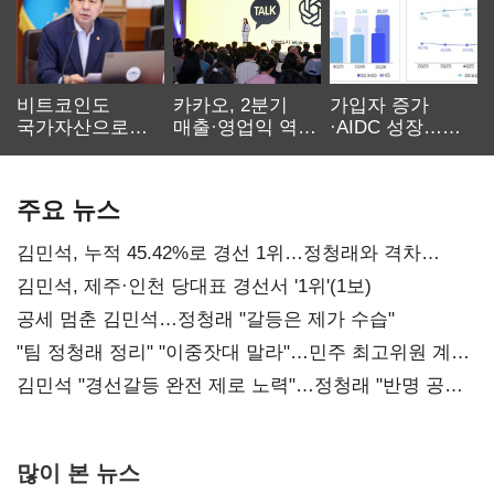
비트코인도
카카오, 2분기
가입자 증가
국가자산으로…'
매출·영업익 역대
·AIDC 성장…
보관·평가·처분'
최대…에이전트
SKT 2분기 성장
기준은 숙제
AI 수익화 관건
본궤도
주요 뉴스
김민석, 누적 45.42%로 경선 1위…정청래와 격차
0.86%p(2보)
김민석, 제주·인천 당대표 경선서 '1위'(1보)
공세 멈춘 김민석…정청래 "갈등은 제가 수습"
"팀 정청래 정리" "이중잣대 말라"…민주 최고위원 계파
다툼 격화
김민석 "경선갈등 완전 제로 노력"…정청래 "반명 공세
사과부터"
많이 본 뉴스