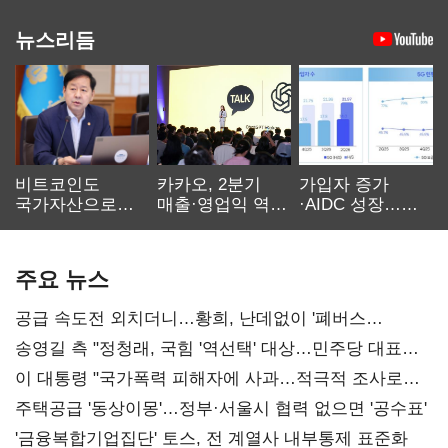
뉴스리듬
비트코인도
카카오, 2분기
가입자 증가
국가자산으로…'
매출·영업익 역대
·AIDC 성장…
보관·평가·처분'
최대…에이전트
SKT 2분기 성장
기준은 숙제
AI 수익화 관건
본궤도
주요 뉴스
공급 속도전 외치더니…황희, 난데없이 '폐버스
리모델링' 제안
송영길 측 "정청래, 국힘 '역선택' 대상…민주당 대표로
총선 지휘 못해"
이 대통령 "국가폭력 피해자에 사과…적극적 조사로
진실 밝혀야"
주택공급 '동상이몽'…정부·서울시 협력 없으면 '공수표'
'금융복합기업집단' 토스, 전 계열사 내부통제 표준화