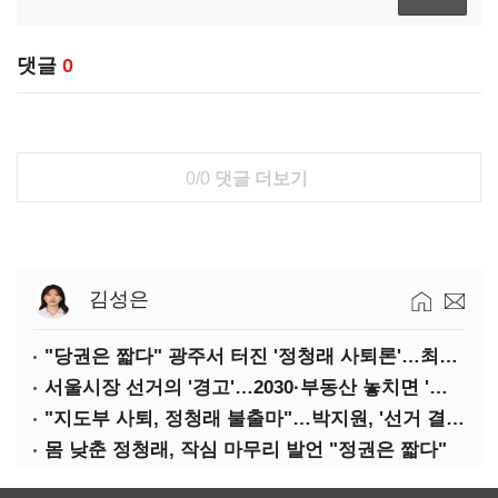
댓글
0
0/0
댓글 더보기
김성은
"당권은 짧다" 광주서 터진 '정청래 사퇴론'…최고위 '아수라장'
서울시장 선거의 '경고'…2030·부동산 놓치면 '총선도 대선도' 패배
"지도부 사퇴, 정청래 불출마"…박지원, '선거 결과 책임' 강조
몸 낮춘 정청래, 작심 마무리 발언 "정권은 짧다"