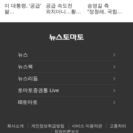
이 대통령, '공급'
공급 속도전
송영길 측
팔
외치더니…황희,
"정청래, 국힘
걷어붙였는데…
난데없이 '폐버스
'역선택' 대상…
여 내부선
리모델링' 제안
민주당 대표로
'부동산
총선 지휘 못해"
망언'(종합)
뉴스
뉴스북
뉴스리듬
토마토증권통 Live
IB토마토
회사소개
개인정보취급방침
서비스 이용약관
고충처리
정정반론보도