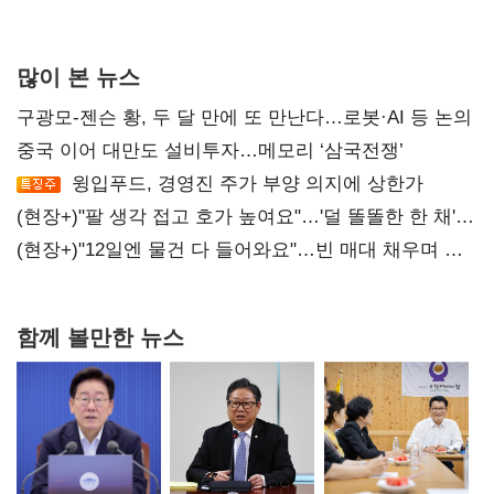
많이 본 뉴스
구광모-젠슨 황, 두 달 만에 또 만난다…로봇·AI 등 논의
중국 이어 대만도 설비투자…메모리 ‘삼국전쟁’
윙입푸드, 경영진 주가 부양 의지에 상한가
(현장+)"팔 생각 접고 호가 높여요"…'덜 똘똘한 한 채'
20억 키맞추기
(현장+)"12일엔 물건 다 들어와요"…빈 매대 채우며 문
연 홈플러스
함께 볼만한 뉴스