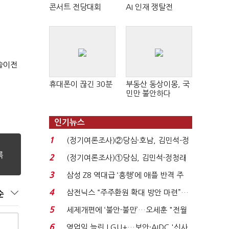
콘서트 전당대회
AI 인재 쟁탈전
기술이전
휴대폰이 끊긴 30분
부동산 동상이몽, 국
민만 불안하다
인기뉴스
1
(정기여론조사)②당심·호남, 김민석-정
청래 '초접전'...
2
(정기여론조사)①당심, 김민석·정청래
'초접전'…대통령 ...
3
삼성 Z8 역대급 ‘흥행’에 애플 반격 주
목…9월 ‘폴...
4
삼전닉스 “주주환원 확대 방안 마련”…
순
로이터에 성명...
5
세제개편에 ‘불안·불만’…오세훈 "전월
세 구하기 더 ...
6
영업익 늘린 LGU+…보안·AIDC '신사