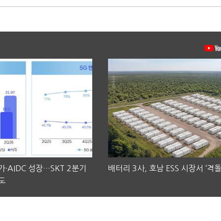
·AIDC 성장…SKT 2분기
배터리 3사, 호남 ESS 시장서 ‘격돌
도