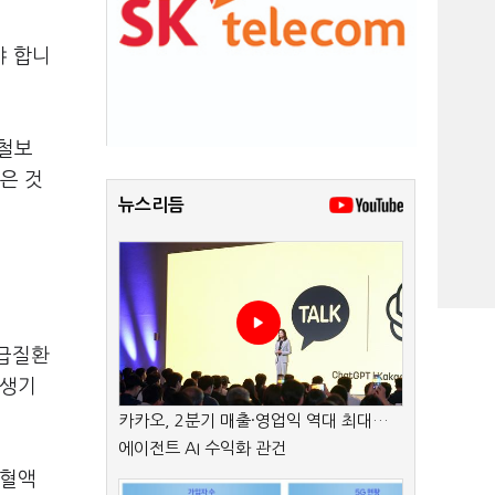
야 합니
울철보
많은 것
뉴스리듬
응급질환
 생기
카카오, 2분기 매출·영업익 역대 최대…
에이전트 AI 수익화 관건
 혈액