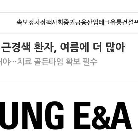
속보
정치
정책
사회
증권
금융
산업
테크
유통
건설
근경색 환자, 여름에 더 많아
해야…치료 골든타임 확보 필수