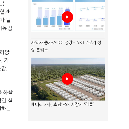
도는
 혈관
가 될
 이유입
가입자 증가·AIDC 성장…SKT 2분기 성
장 본궤도
가라앉
, 가
땀,
최소화할
막힌 혈
배터리 3사, 호남 ESS 시장서 ‘격돌’
연하는