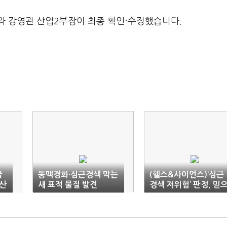
라 강영관 산업2부장이 최종 확인·수정했습니다.
급
동맥경화·심근경색 막는
(헬스&사이언스)‘심근
산
새 표적 물질 발견
경색 저위험’ 판정, 믿
면 안 된다