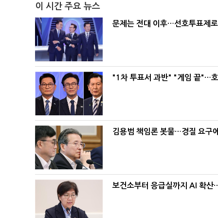
이 시간 주요 뉴스
문제는 전대 이후…선호투표제로 
"1차 투표서 과반" "게임 끝"…
김용범 책임론 봇물…경질 요구에 
보건소부터 응급실까지 AI 확산