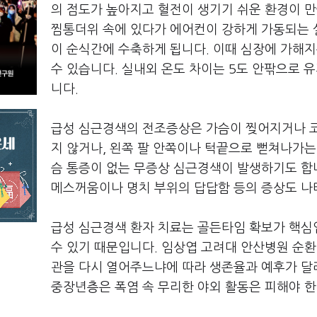
의 점도가 높아지고 혈전이 생기기 쉬운 환경이 만
찜통더위 속에 있다가 에어컨이 강하게 가동되는 
이 순식간에 수축하게 됩니다. 이때 심장에 가해지
수 있습니다. 실내외 온도 차이는 5도 안팎으로 
니다.
급성 심근경색의 전조증상은 가슴이 찢어지거나 코
지 않거나, 왼쪽 팔 안쪽이나 턱끝으로 뻗쳐나가는
슴 통증이 없는 무증상 심근경색이 발생하기도 합니
메스꺼움이나 명치 부위의 답답함 등의 증상도 나
급성 심근경색 환자 치료는 골든타임 확보가 핵심
수 있기 때문입니다. 임상엽 고려대 안산병원 순환
관을 다시 열어주느냐에 따라 생존율과 예후가 달
중장년층은 폭염 속 무리한 야외 활동은 피해야 