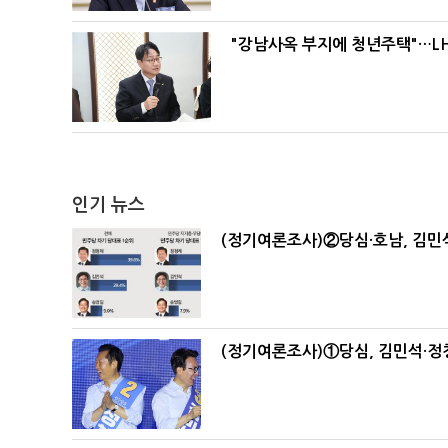
"강남사옥 부지에 청년주택"…LH
인기 뉴스
(정기여론조사)②당심·호남, 김민석
(정기여론조사)①당심, 김민석·정청