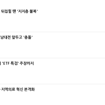
뒤집힐 땐 '지지층 불복'
호남대전 앞두고 '충돌'
'ETF 특검' 주장까지
…지역의료 혁신 본격화