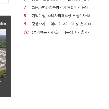
업 드라이브'...
7
(SPC 민낯)④솜방망이 처벌에 식품위
생법 위반 반복...
8
기업은행, 소비자피해보상 부실심사·보
이스피싱 공시 ...
9
경상수지 또 역대 최고치…사상 첫 400
억달러에 '3% 성...
10
(정기여론조사)⑤이 대통령 지지율 47.
7%…일주일 만에 ...
’