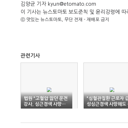
김양균 기자 kyun@etomato.com
이 기사는 뉴스토마토 보도준칙 및 윤리강령에 따
ⓒ 맛있는 뉴스토마토, 무단 전재 - 재배포 금지
관련기사
법원 "고혈압 앓던 운전
"심혈관질환 근로자 
강사, 심근경색 사망…
성심근경색 사망해도 
업무상 재해"
재"