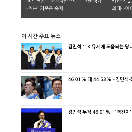
비트코인도 국가자산으로…'보관·평가
카카오, 
·처분' 기준은 숙제
최대…에이
이 시간 주요 뉴스
김민석 "TK 유세에 도움되는 당
46.01% 대 44.53%…김민석·
김민석 누적 46.01%…'격전지'