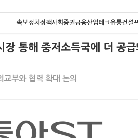
속보
정치
정책
사회
증권
금융
산업
테크
유통
건설
 시장 통해 중저소득국에 더 공
외교부와 협력 확대 논의