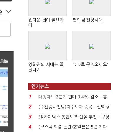
순
집다운 집이 필요하
편의점 전성시대
다
영화관의 시대는 끝
"CD로 구워오세요"
났다?
인기뉴스
1
대형마트 2분기 판매 9.4% 감소…홈
플러스 사태 여파...
2
(주간증시전망)지수보다 종목…선별 장
세 이어진다...
3
SK하이닉스 통합노조 신설 추진…구성
원 간 성과급 불...
4
(코스닥 퇴출 논란)②일본은 5년 기다