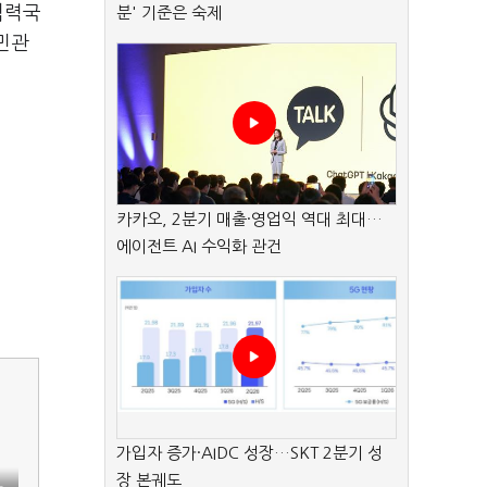
협력국
분' 기준은 숙제
민관
카카오, 2분기 매출·영업익 역대 최대…
에이전트 AI 수익화 관건
가입자 증가·AIDC 성장…SKT 2분기 성
장 본궤도