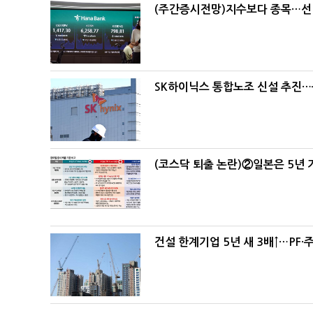
(주간증시전망)지수보다 종목…선
SK하이닉스 통합노조 신설 추진…
(코스닥 퇴출 논란)②일본은 5년
건설 한계기업 5년 새 3배↑…PF·