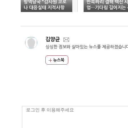
방역당국 "감사원 코로
반쪽짜리 결핵 백신 
나 대응실태 지적사항
업…기다림 길어지는 
조속 추진"
십자
김양균
싱싱한 정보와 살아있는 뉴스를 제공하겠습니
뉴스북