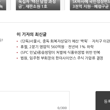
사
녹십자 '백신 담합 과징
SK바사에 국민성장펀
녹
금', 재판소원 1호
3천억 지원…폐렴구균
백신 개발 박차
이 기자의 최신글
다!
휴젤, 2분기 영업익 560억원…전년비 1% 하락
(SPC 민낯)④솜방망이 처벌에 식품위생법 위반 반복
법원, 임주현 부회장의 한미사이언스 주식 가압류 결정
0
/
300