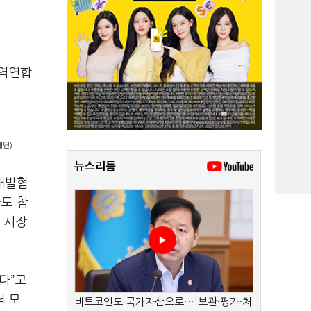
면역연합
재단)
뉴스리듬
 개발협
도 참
 시장
다”고
력 모
비트코인도 국가자산으로…'보관·평가·처