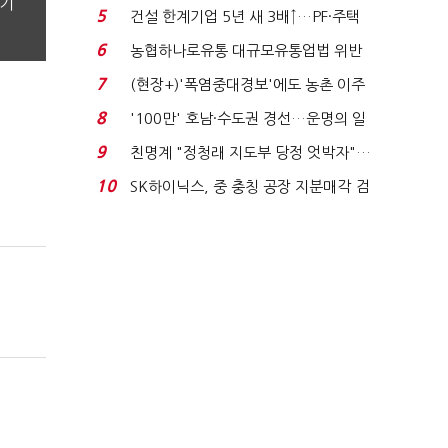
분기
려주는데 우리는 ...
5
건설 한계기업 5년 새 3배↑…PF·주택
침체에 재무 ...
6
농협하나로유통 대규모유통업법 위반
적발…공정위, 과...
7
(현장+)'폭염중대경보'에도 농촌 이주
노동자는 강행군…'야...
8
'100만' 호남·수도권 경선…운명의 일
주일
9
친명계 "정청래 지도부 당정 엇박자"…
친청계 "신천지 오...
10
SK하이닉스, 중 충칭 공장 지분매각 검
토?…“확정된 바...