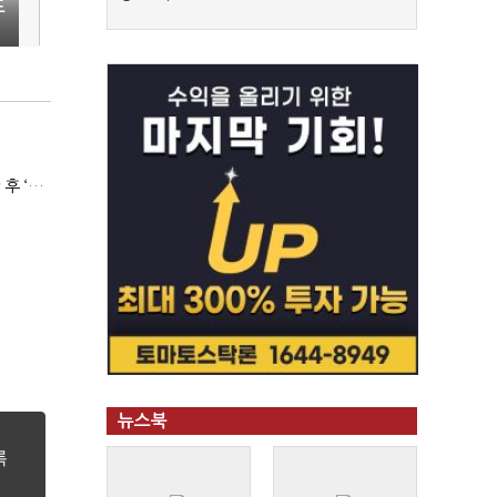
드
(단독)서울시, 중독 회복자상담가 예산 ‘싹둑’…자치구 이관 후 ‘사업 축소’ 위기
뉴스북