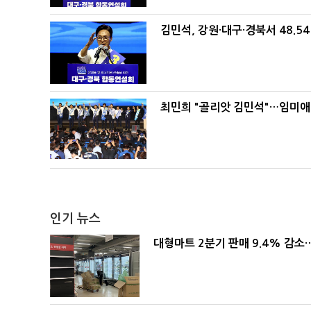
김민석, 강원·대구·경북서 48.5
최민희 "골리앗 김민석"…임미애
인기 뉴스
대형마트 2분기 판매 9.4% 감