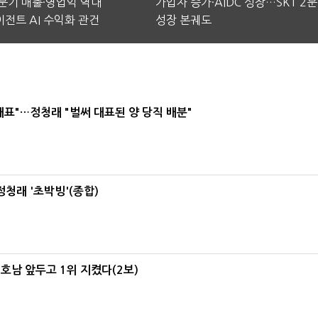
2분기 매출·영업익 역대
가입자 증가·AIDC 성장…SKT 2
전트 AI 수익화 관건
성장 본궤도
대표"…정청래 "벌써 대표된 양 당직 배분"
정청래 '초박빙'(종합)
 호남 앞두고 1위 지켰다(2보)