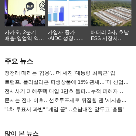
카카오, 2분기
가입자 증가
배터리 3사, 호남
매출·영업익 역대
·AIDC 성장…
ESS 시장서
최대…에이전트
SKT 2분기 성장
‘격돌’
AI 수익화 관건
본궤도
주요 뉴스
정청래 때리는 '김용'…더 세진 '대통령 최측근' 입
트럼프, 폴리실리콘 파생상품에 15% 관세…"미 산업
재건"
전세사기 피해주택 매입 1만호 돌파…누적 피해자
4만278명
문제는 전대 이후…선호투표제로 뒤집힐 땐 '지지층
불복'
"1차 투표서 과반" "게임 끝"…호남대전 앞두고 '충돌'
많이 본 뉴스