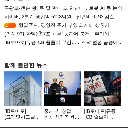
구광모-젠슨 황, 두 달 만에 또 만난다…로봇·AI 등 논의
네이버, 2분기 영업익 5203억원…전년비 0.2% 감소
윙입푸드, 경영진 주가 부양 의지에 상한가
(민선 9기 한달)③'7조 채무' 곳간에 충격…추미애,
20년만에 '비상재정' 선언 승부수
[IB토마토]유증·CB 줄줄이 무산…코스닥 벌점 급증에
상폐 압박
함께 볼만한 뉴스
[IB토마토]
중기부, 창업·
[IB토마토]유증
(크레딧시그널)
벤처 세제지원
·CB 줄줄이
네패스, AI
강화…제3자
무산…코스닥