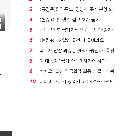
국전쟁’
3
(특징주)윙입푸드, 경영진 주가 부양 의
지에 상한가...
4
(현장+)"팔 생각 접고 호가 높여
의
지
요"…'덜 똘똘한 한 채' 20...
5
비트코인도 국가자산으로…'보관·평가·
처분' 기준은 ...
6
(현장+)"12일엔 물건 다 들어와요"…
빈 매대 채우며 문 연 ...
7
국고채 담합 과징금 철퇴…증권사 '충당
금 폭탄' 우려...
8
이 대통령 "국가폭력 피해자에 사과…
적극적 조사로 진...
9
카카오, 올해 임금협약 최종 타결…연봉
'
6.3% 인상·격려...
10
네이버, 2분기 영업익 5203억원…전년
비 0.2% 감소...