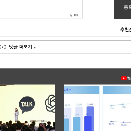
0
/
300
추천
0/0
댓글 더보기