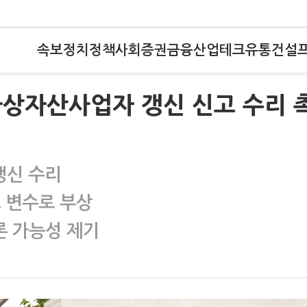
속보
정치
정책
사회
증권
금융
산업
테크
유통
건설
가상자산사업자 갱신 신고 수리 
 갱신 수리
고 변수로 부상
론 가능성 제기