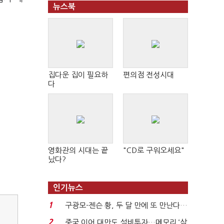
뉴스북
집다운 집이 필요하
편의점 전성시대
다
영화관의 시대는 끝
"CD로 구워오세요"
났다?
인기뉴스
1
구광모-젠슨 황, 두 달 만에 또 만난다…
로봇·AI 등 논...
2
중국 이어 대만도 설비투자…메모리 ‘삼