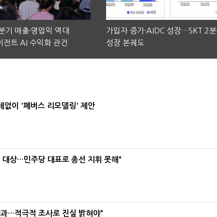
2분기 매출·영업익 역대
가입자 증가·AIDC 성장…SKT 2
전트 AI 수익화 관건
성장 본궤도
데없이 '폐버스 리모델링' 제안
택' 대상…민주당 대표로 총선 지휘 못해"
사과…적극적 조사로 진실 밝혀야"