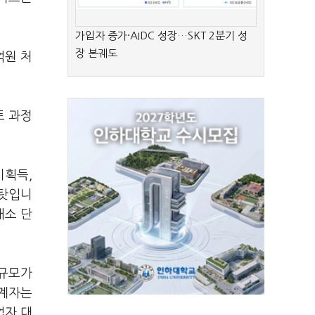
가입자 증가·AIDC 성장…SKT 2분기 성
장 본궤도
억원 처
트 과정
미획득,
 탓입니
래소 단
 규모가
관계자는
업자 대