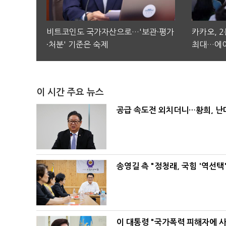
비트코인도 국가자산으로…'보관·평가
카카오, 
·처분' 기준은 숙제
최대…에이
이 시간 주요 뉴스
공급 속도전 외치더니…황희, 난
송영길 측 "정청래, 국힘 '역선
이 대통령 "국가폭력 피해자에 