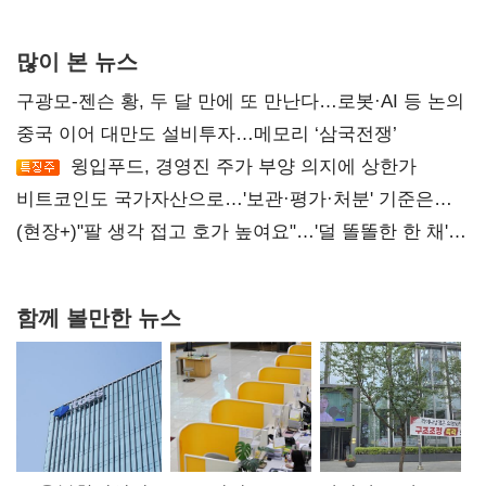
많이 본 뉴스
구광모-젠슨 황, 두 달 만에 또 만난다…로봇·AI 등 논의
중국 이어 대만도 설비투자…메모리 ‘삼국전쟁’
윙입푸드, 경영진 주가 부양 의지에 상한가
비트코인도 국가자산으로…'보관·평가·처분' 기준은
숙제
(현장+)"팔 생각 접고 호가 높여요"…'덜 똘똘한 한 채'
20억 키맞추기
함께 볼만한 뉴스