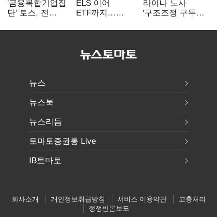
'금융복합기업집
ELS 이어
라이나 노사
단' 토스, 전
ETF까지…
'구조조정 구두
계열사 내부통제
고위험상품 판매
합의안' 도출
표준화
제동 걸린 은행
뉴스
뉴스북
뉴스리듬
토마토증권통 Live
IB토마토
회사소개
개인정보취급방침
서비스 이용약관
고충처리
정정반론보도