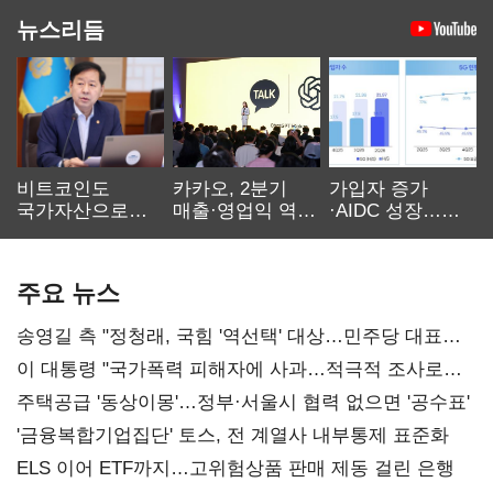
뉴스리듬
비트코인도
카카오, 2분기
가입자 증가
국가자산으로…'
매출·영업익 역대
·AIDC 성장…
보관·평가·처분'
최대…에이전트
SKT 2분기 성장
기준은 숙제
AI 수익화 관건
본궤도
주요 뉴스
송영길 측 "정청래, 국힘 '역선택' 대상…민주당 대표로
총선 지휘 못해"
이 대통령 "국가폭력 피해자에 사과…적극적 조사로
진실 밝혀야"
주택공급 '동상이몽'…정부·서울시 협력 없으면 '공수표'
'금융복합기업집단' 토스, 전 계열사 내부통제 표준화
ELS 이어 ETF까지…고위험상품 판매 제동 걸린 은행