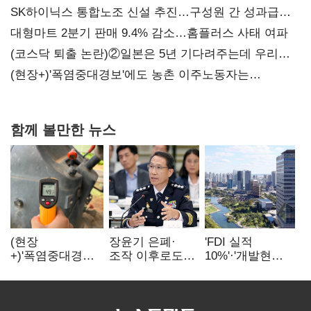
SK하이닉스 통합노조 신설 추진…구성원 간 성과급
불만 확산
대형마트 2분기 판매 9.4% 감소…홈플러스 사태 여파
(코스닥 퇴출 논란)②일본은 5년 기다려주는데 우리는
당장 퇴출?…시간만으론 부족한 코스닥 구하기
(현장+)'폭염중대경보'에도 농촌 이주노동자는
강행군…'야외작업 중지' 권고도 무시
함께 볼만한 뉴스
(현장
장윤기 은폐·
'FDI 실적
+)'폭염중대경보'
조작 이후로도
10%'·'개발현안
에도 농촌
정보유출·
산적'…
이주노동자는
내부비위…경찰
인천경제청장
강행군…'야외작
신뢰는 어디에
구원투수 찾기