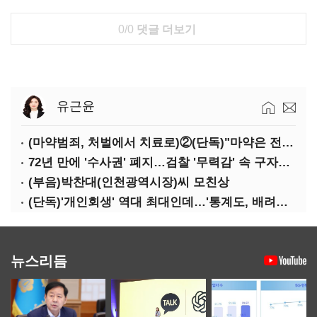
0/0
댓글 더보기
유근윤
(마약범죄, 처벌에서 치료로)②(단독)"마약은 전염병…여성 맞춤형 재활과정 개발 중"
72년 만에 '수사권' 폐지…검찰 '무력감' 속 구자현 사의
(부음)박찬대(인천광역시장)씨 모친상
(단독)'개인회생' 역대 최대인데…'통계도, 배려도' 없는 사법부
뉴스리듬