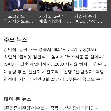
비트코인도
카카오, 2분기
가입자 증가
국가자산으로…'
매출·영업익 역대
·AIDC 성장…
보관·평가·처분'
최대…에이전트
SKT 2분기 성장
기준은 숙제
AI 수익화 관건
본궤도
주요 뉴스
김민석, 강원·대구·경북서 48.54%…1위 수성(1보)
최민희 "골리앗 김민석"…임미애 "부끄러운 줄 알아야"
ISA부터 결혼 페널티까지…2030 지지율 하락에 '청년
챙기기'
대통령 엮은 '신천지 사진조작'…친명 "선 넘었다" 격앙
한정애 "세제 개편안 8월 말 정리…부동산 공급도 논의"
많이 본 뉴스
(주간증시전망)지수보다 종목…선별 장세 이어진다