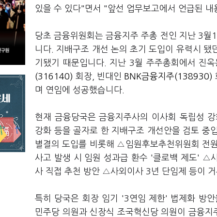
있을 수 있다"면서 "앞선 업무보고에서 언급된 내
당초 금융위원회는 금융지주 주총 전인 지난 3월
니다. 지배구조 개선 논의 초기 도입이 유력시 됐던
기됐기 때문입니다. 지난 3월 주주총회에서 진옥
(316140)
회장, 빈대인
BNK금융지주(138930)
며 연임에 성공했습니다.
현재 금융당국은 금융지주사의 이사회 독립성 강화
강화 등을 골자로 한 지배구조 개선안을 검토 중
별결의 도입를 비롯해 △임원후보추천위원회 전원
사고 발생 시 임원 성과급 환수 '클로백 제도' 
사 직접 추천 방안 △사외이사 3년 단임제 등이 
특히 당국은 회장 임기 '3연임 제한' 법제화 방
민주당 의원과 신장식 조국혁신당 의원이 금융지주