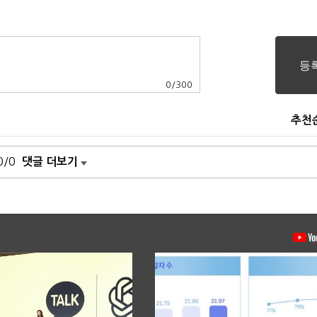
0
/
300
추천
0/0
댓글 더보기