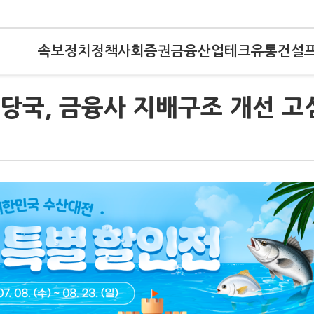
속보
정치
정책
사회
증권
금융
산업
테크
유통
건설
당국, 금융사 지배구조 개선 고