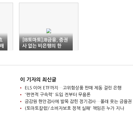
효
[IB토마토]JB금융, 증권
배
사 없는 비은행의 한
억
계…캐피탈 쏠림 커졌다
이 기자의 최신글
ELS 이어 ETF까지…고위험상품 판매 제동 걸린 은행
'편면적 구속력' 도입 전부터 무용론
금감원 현안검사에 발목 잡힌 정기검사…몰래 웃는 금융권
(토마토칼럼)'소비자보호 정책 실패' 책임은 누가 지나