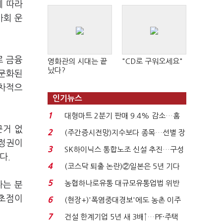
에 따라
사회 운
로 금융
영화관의 시대는 끝
"CD로 구워오세요"
났다?
명문화된
순차적으
인기뉴스
1
대형마트 2분기 판매 9.4% 감소…홈
플러스 사태 여파...
근거 없
2
(주간증시전망)지수보다 종목…선별 장
 정권이
세 이어진다...
3
SK하이닉스 통합노조 신설 추진…구성
다.
원 간 성과급 불...
4
(코스닥 퇴출 논란)②일본은 5년 기다
려주는데 우리는 ...
5
농협하나로유통 대규모유통업법 위반
다는 분
적발…공정위, 과...
 초점이
6
(현장+)'폭염중대경보'에도 농촌 이주
노동자는 강행군…'야...
7
건설 한계기업 5년 새 3배↑…PF·주택