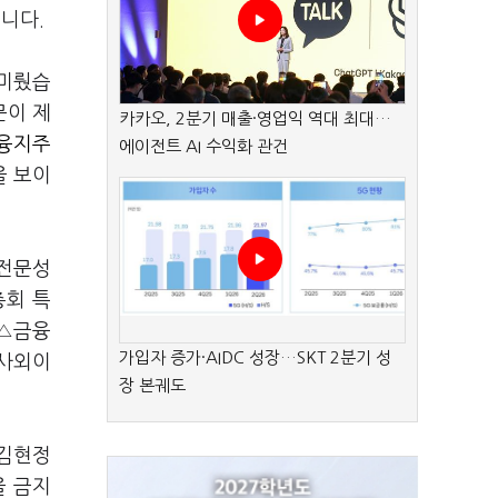
니다.
 미뤘습
문이 제
카카오, 2분기 매출·영업익 역대 최대…
융지주
에이전트 AI 수익화 관건
을 보이
 전문성
총회 특
 △금융
가입자 증가·AIDC 성장…SKT 2분기 성
 사외이
장 본궤도
 김현정
을 금지