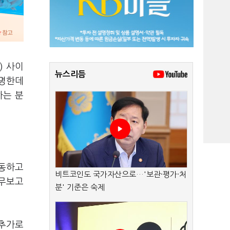
) 사이
뉴스리듬
분명한데
하는 분
가동하고
비트코인도 국가자산으로…'보관·평가·처
업무보고
분' 기준은 숙제
 추가로