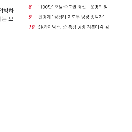
침체에 재무 ...
8
'100만' 호남·수도권 경선…운명의 일
 압박하
주일
9
친명계 "정청래 지도부 당정 엇박자"…
이는 모
친청계 "신천지 오...
10
SK하이닉스, 중 충칭 공장 지분매각 검
토?…“확정된 바...