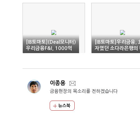
[IB토마토](Deal모니터)
[IB토마토]우리금융, 
우리금융F&I, 1000억
자였던 소다라은행의 
회사채…NPL 투자 '시
신…대손비용 1380
동'
부담
이종용
금융현장의 목소리를 전하겠습니다
뉴스북