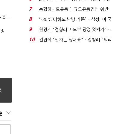
토?…“확정된 바...
7
농협하나로유통 대규모유통업법 위반
적발…공정위, 과...
(SPC 민낯)③"일매출 280만원 찍어도 수익 제자리"…점주 울리는 '상시 할인'
8
“-30℃ 이하도 난방 거뜬”…삼성, 미 국
립연구소와 개...
9
친명계 "정청래 지도부 당정 엇박자"…
예정
친청계 "신천지 오...
10
김민석 "일하는 당대표"…정청래 "의리
가 제일 중요"...
순