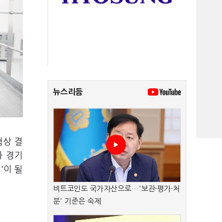
뉴스리듬
협상 결
와 경기
'이 될
비트코인도 국가자산으로…'보관·평가·처
분' 기준은 숙제