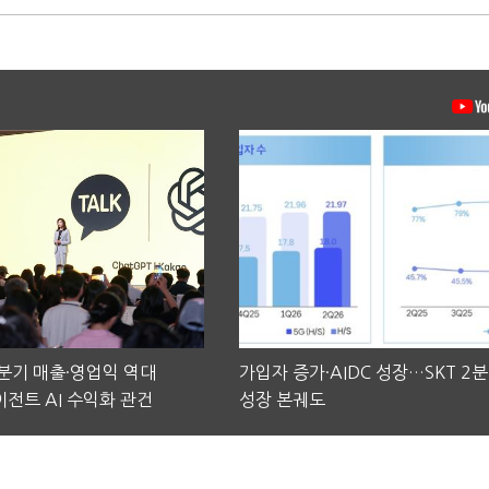
2분기 매출·영업익 역대
가입자 증가·AIDC 성장…SKT 2
전트 AI 수익화 관건
성장 본궤도