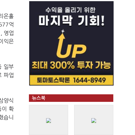
오리온홀
577억
, 영업
업이익은
등 일부
로 파업
뉴스북
 삼양식
등이 확
밝혔습니