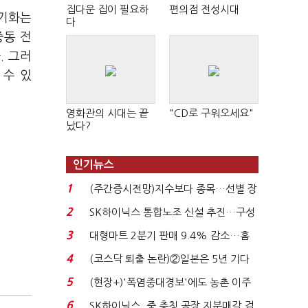
집다운 집이 필요하
편의점 전성시대
장기화는
다
중동 전
. 그러
 수 있
영화관의 시대는 끝
"CD로 구워오세요"
났다?
인기뉴스
1
(주간증시전망)지수보다 종목…선별 장
세 이어진다...
2
SK하이닉스 통합노조 신설 추진…구성
원간 성과급 불...
3
대형마트 2분기 판매 9.4% 감소…홈
플러스 사태 여파...
4
(코스닥 퇴출 논란)②일본은 5년 기다
려주는데 우리는 ...
5
(현장+)'폭염중대경보'에도 농촌 이주
노동자는 강행군…'야...
6
SK하이닉스, 중 충칭 공장 지분매각 검