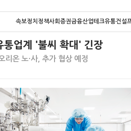
속보
정치
정책
사회
증권
금융
산업
테크
유통
건설
유통업계 '불씨 확대' 긴장
리온 노·사, 추가 협상 예정