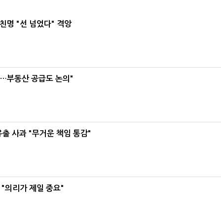
친명 "선 넘었다" 격앙
리…부동산 공급도 논의"
유출 사과 "무거운 책임 통감"
"의리가 제일 중요"