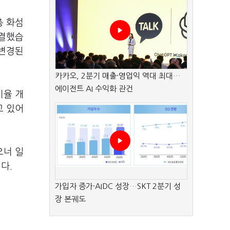
총 화섬
가결했습
 변경된
카카오, 2분기 매출·영업익 역대 최대…
에이전트 AI 수익화 관건
비율 개
고 있어
오너 일
다.
가입자 증가·AIDC 성장…SKT 2분기 성
장 본궤도