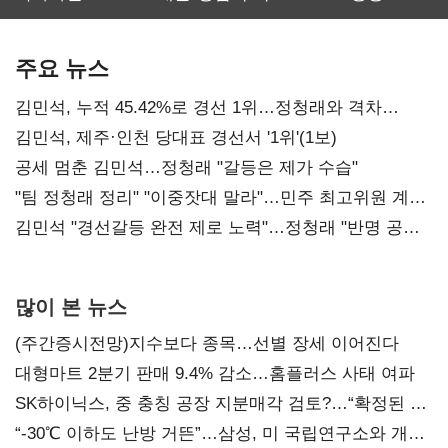
보관·평가·처분'
최대…에이전트
SKT 2분기 성장
기준은 숙제
AI 수익화 관건
본궤도
주요 뉴스
김민석, 누적 45.42%로 경선 1위…정청래와 격차
0.86%p(2보)
김민석, 제주·인천 당대표 경선서 '1위'(1보)
공세 멈춘 김민석…정청래 "갈등은 제가 수습"
"팀 정청래 정리" "이중잣대 말라"…민주 최고위원 계파
다툼 격화
김민석 "경선갈등 완전 제로 노력"…정청래 "반명 공세
사과부터"
많이 본 뉴스
(주간증시전망)지수보다 종목…선별 장세 이어진다
대형마트 2분기 판매 9.4% 감소…홈플러스 사태 여파
SK하이닉스, 중 충칭 공장 지분매각 검토?…“확정된 바
없어”
“-30℃ 이하도 난방 거뜬”…삼성, 미 국립연구소와 개발