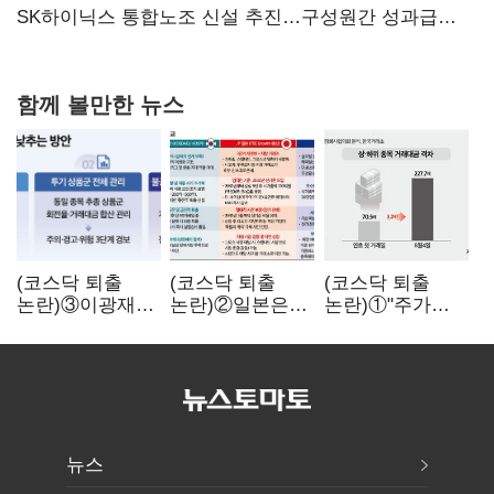
협력
SK하이닉스 통합노조 신설 추진…구성원간 성과급
불만 확산
함께 볼만한 뉴스
(코스닥 퇴출
(코스닥 퇴출
(코스닥 퇴출
논란)③이광재
논란)②일본은
논란)①"주가
"과속 잡더라도
5년
누르기 잡으려다
자동차 없애지는
기다려주는데
옥토 태운다"…
말아야"
우리는 당장
세법 개정안의
퇴출?…
맹점과 역설
시간만으론
부족한 코스닥
구하기
뉴스