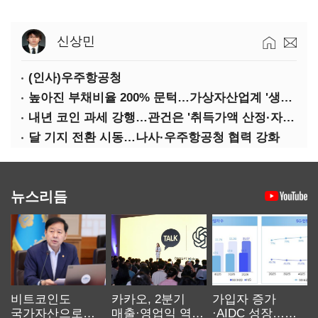
신상민
(인사)우주항공청
높아진 부채비율 200% 문턱…가상자산업계 '생존 시험대'
내년 코인 과세 강행…관건은 '취득가액 산정·자산 이동'
달 기지 전환 시동…나사·우주항공청 협력 강화
뉴스리듬
비트코인도
카카오, 2분기
가입자 증가
국가자산으로…'
매출·영업익 역대
·AIDC 성장…