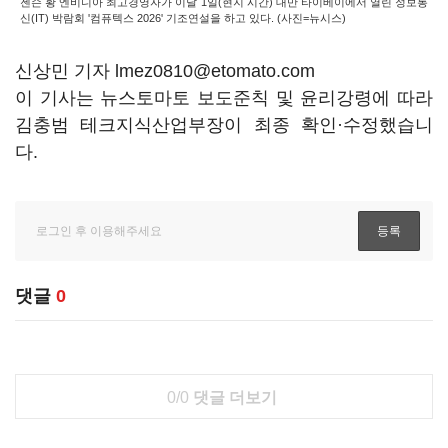
젠슨 황 엔비디아 최고경영자가 이달 1일(현지 시간) 대만 타이베이에서 열린 정보통
신(IT) 박람회 '컴퓨텍스 2026' 기조연설을 하고 있다. (사진=뉴시스)
신상민 기자 lmez0810@etomato.com
이 기사는 뉴스토마토 보도준칙 및 윤리강령에 따라
김충범 테크지식산업부장이 최종 확인·수정했습니
다.
댓글
0
0/0
댓글 더보기