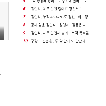
5
"팀 정청래 정리" "이중잣대 말라"…민
주 최고위원 계파 다...
6
김민석, 제주·인천 당대표 경선서 '1
위'(1보)...
7
김민석, 누적 45.42%로 경선 1위…정
청래와 격차 0.86%p(...
8
공세 멈춘 김민석…정청래 "갈등은 제
가 수습"
기
9
김민석, 제주·인천서 승리…누적 득표율
'1위 탈환'(종합)...
10
구광모-젠슨 황, 두 달 만에 또 만난다…
로봇·AI 등 논...
'