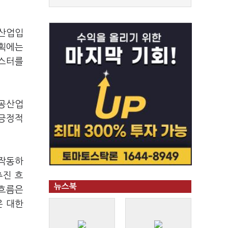
 산업입
계획에는
러스터를
항공산업
 긍정적
 작동하
추진 흐
뉴스북
 흐름은
은 대한