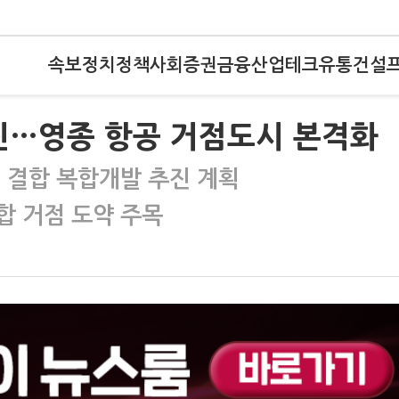
속보
정치
정책
사회
증권
금융
산업
테크
유통
건설
진…영종 항공 거점도시 본격화
 결합 복합개발 추진 계획
합 거점 도약 주목