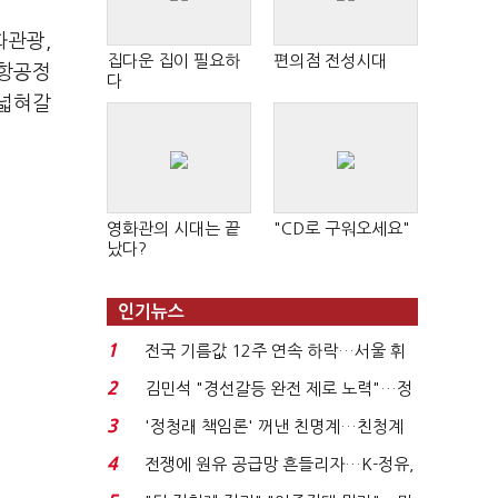
화관광,
집다운 집이 필요하
편의점 전성시대
 항공정
다
 넓혀갈
영화관의 시대는 끝
"CD로 구워오세요"
났다?
인기뉴스
1
전국 기름값 12주 연속 하락…서울 휘
발윳값 1909원...
2
김민석 "경선갈등 완전 제로 노력"…정
청래 "반명 공세 사...
3
'정청래 책임론' 꺼낸 친명계…친청계
는 추가투표 때리기...
4
전쟁에 원유 공급망 흔들리자…K-정유,
에너지안보 핵심...