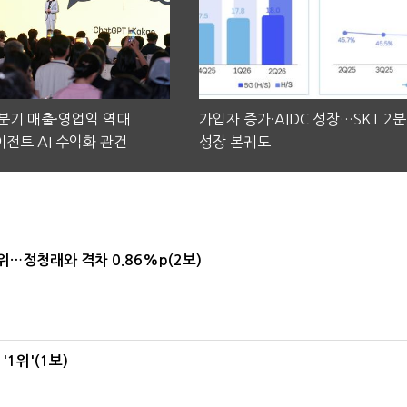
2분기 매출·영업익 역대
가입자 증가·AIDC 성장…SKT 2
전트 AI 수익화 관건
성장 본궤도
1위…정청래와 격차 0.86%p(2보)
1위'(1보)