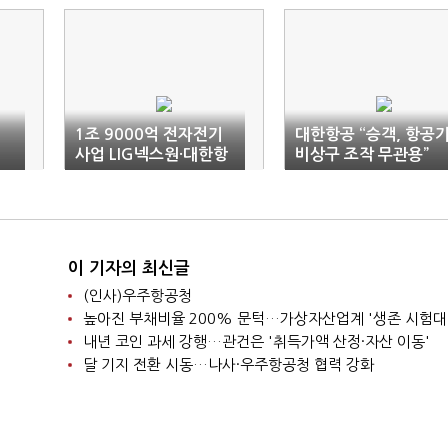
1조 9000억 전자전기
대한항공 “승객, 항공
사업 LIG넥스원·대한항
비상구 조작 무관용”
공 쪽으로 기울어
이 기자의 최신글
(인사)우주항공청
높아진 부채비율 200% 문턱…가상자산업계 '생존 시험대
내년 코인 과세 강행…관건은 '취득가액 산정·자산 이동'
달 기지 전환 시동…나사·우주항공청 협력 강화