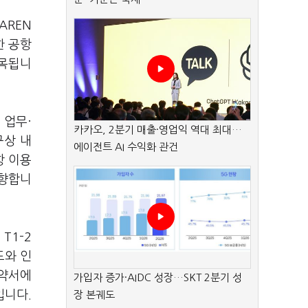
AREN
한 공항
주목됩니
 업무·
카카오, 2분기 매출·영업익 역대 최대…
구상 내
에이전트 AI 수익화 관건
항 이용
지향합니
T1-2
도와 인
확약서에
가입자 증가·AIDC 성장…SKT 2분기 성
입니다.
장 본궤도