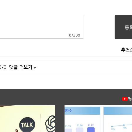
0
/
300
추천
0/0
댓글 더보기