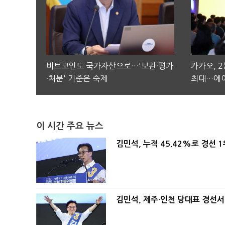
비트코인도 국가자산으로…'보관·평가
카카오, 
·처분' 기준은 숙제
최대…에이
이 시간 주요 뉴스
김민석, 누적 45.42%로 경선 
김민석, 제주·인천 당대표 경선서 '